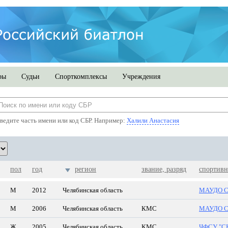
ры
Судьи
Спорткомплексы
Учреждения
ведите часть имени или код СБР. Например:
Халили Анастасия
пол
год
регион
звание, разряд
спортивн
М
2012
Челябинская область
МАУДО СШ
М
2006
Челябинская область
КМС
МАУДО СШ
Ж
2005
Челябинская область
КМС
ЧФСУ "СК