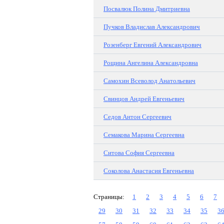
Посвалюк Полина Дмитриевна
Пучков Владислав Александрович
Розенберг Евгений Александрович
Рощина Ангелина Александровна
Самохин Всеволод Анатольевич
Свинцов Андрей Евгеньевич
Седов Антон Сергеевич
Семакова Марина Сергеевна
Ситова София Сергеевна
Соколова Анастасия Евгеньевна
Страницы:
1
2
3
4
5
6
7
29
30
31
32
33
34
35
3