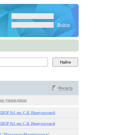
Войти
Фильтр
ое учреждение
ОР №1 им. С.И. Ишмуратовой
ОР №1 им. С.И. Ишмуратовой
 "Металлург-Магнитогорск"