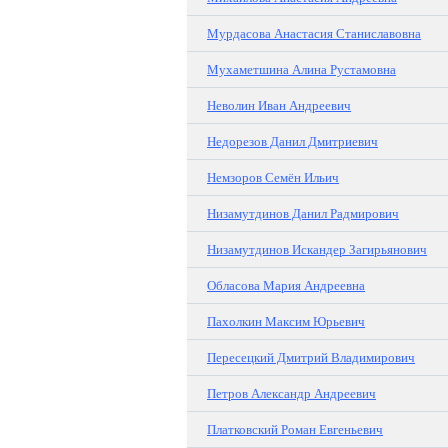
Мурдасова Анастасия Станиславовна
Мухаметшина Алина Рустамовна
Неволин Иван Андреевич
Недорезов Данил Дмитриевич
Немзоров Семён Ильич
Низамутдинов Данил Радмирович
Низамутдинов Искандер Загирьянович
Обласова Мария Андреевна
Пахолкин Максим Юрьевич
Пересецкий Дмитрий Владимирович
Петров Александр Андреевич
Платковский Роман Евгеньевич