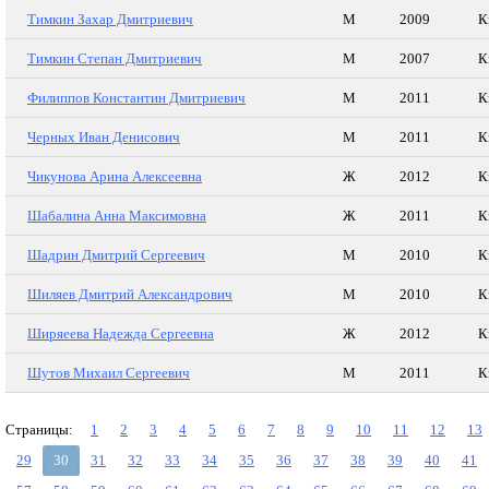
Тимкин Захар Дмитриевич
М
2009
К
Тимкин Степан Дмитриевич
М
2007
К
Филиппов Константин Дмитриевич
М
2011
К
Черных Иван Денисович
М
2011
К
Чикунова Арина Алексеевна
Ж
2012
К
Шабалина Анна Максимовна
Ж
2011
К
Шадрин Дмитрий Сергеевич
М
2010
К
Шиляев Дмитрий Александрович
М
2010
К
Ширяеева Надежда Сергеевна
Ж
2012
К
Шутов Михаил Сергеевич
М
2011
К
Страницы:
1
2
3
4
5
6
7
8
9
10
11
12
13
29
30
31
32
33
34
35
36
37
38
39
40
41