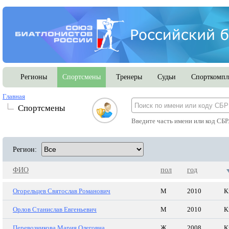
Регионы
Спортсмены
Тренеры
Судьи
Спорткомпл
Главная
Спортсмены
Введите часть имени или код СБР
Регион:
ФИО
пол
год
Огорельцев Святослав Романович
М
2010
К
Орлов Станислав Евгеньевич
М
2010
К
Перевозникова Мария Олеговна
Ж
2008
К