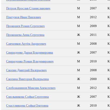
Петров Ярослав Станиславович
М
2007
К
Платунов Иван Павлович
М
2012
К
Прокошев Роман Сергеевич
М
2009
К
Прокошева Анна Сергеевна
Ж
2011
К
Савченков Артём Андреевич
М
2008
К
Свириденко Дарья Владимировна
Ж
2007
К
Свириденко Роман Владимирович
М
2010
К
Скопин Дмитрий Валерьевич
М
2008
К
Скопина Виктория Валерьевна
Ж
2000
К
Слобожанинов Максим Алексеевич
М
2012
К
Смольникова Софья Сергеевна
Ж
2007
К
Счастливцева Софья Олеговна
Ж
2010
К