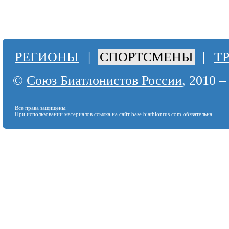
РЕГИОНЫ
|
СПОРТСМЕНЫ
|
Т
©
Союз Биатлонистов России
, 2010 –
Все права защищены.
При использовании материалов ссылка на сайт
base.biathlonrus.com
обязательна.