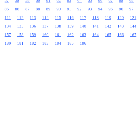
57
58
59
60
61
62
63
64
65
66
67
68
69
85
86
87
88
89
90
91
92
93
94
95
96
97
111
112
113
114
115
116
117
118
119
120
121
134
135
136
137
138
139
140
141
142
143
144
157
158
159
160
161
162
163
164
165
166
167
180
181
182
183
184
185
186