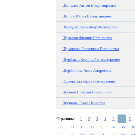
Шипулин Антон Владимирович
Шопин Юрий Валентинович
Шрейдер Александр Федорович
Шульман Филипп Евгеньевич
Шумилова Екатерина Евгеньевна
Щербаков Кирилл Александрович
Щербинина Анна Андреевна
Юрьева Екатерина Валерьевна
Якушов Николай Викторович
Якушова Ольга Павловна
Страницы:
1
2
3
4
5
6
7
29
30
31
32
33
34
35
3