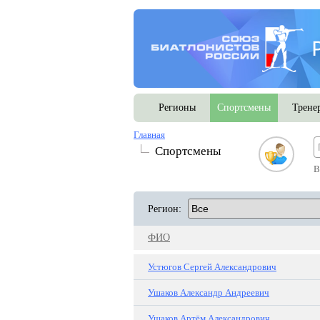
Регионы
Спортсмены
Трене
Главная
Спортсмены
В
Регион:
ФИО
Устюгов Сергей Александрович
Ушаков Александр Андреевич
Ушаков Артём Александрович