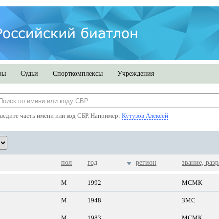
ры
Судьи
Спорткомплексы
Учреждения
ведите часть имени или код СБР. Например:
Кутузов Алексей
пол
год
регион
звание, разр
М
1992
МСМК
М
1948
ЗМС
М
1983
МСМК