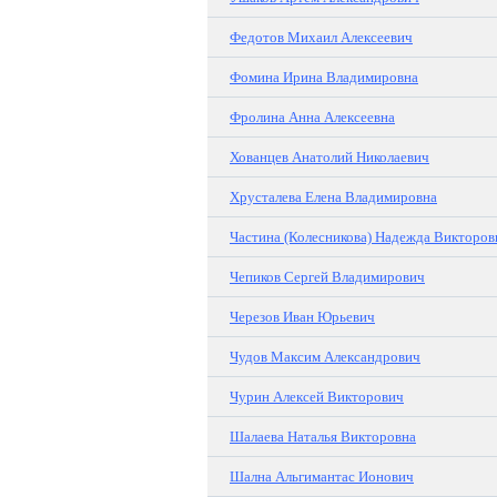
Федотов Михаил Алексеевич
Фомина Ирина Владимировна
Фролина Анна Алексеевна
Хованцев Анатолий Николаевич
Хрусталева Елена Владимировна
Частина (Колесникова) Надежда Викторов
Чепиков Сергей Владимирович
Черезов Иван Юрьевич
Чудов Максим Александрович
Чурин Алексей Викторович
Шалаева Наталья Викторовна
Шална Альгимантас Ионович