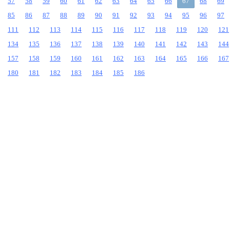
57
58
59
60
61
62
63
64
65
66
67
68
69
85
86
87
88
89
90
91
92
93
94
95
96
97
111
112
113
114
115
116
117
118
119
120
121
134
135
136
137
138
139
140
141
142
143
144
157
158
159
160
161
162
163
164
165
166
167
180
181
182
183
184
185
186