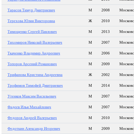
Тарасов Тимур Дмитриевич
М
2008
Московс
Терехова Юлия Викторовна
Ж
2010
Московс
Тимощенко Сергей Павлович
М
2013
Московс
Тихомиров Николай Валерьевич
М
2007
Московс
Ткаченко Владимир Андреевич
М
2006
Московс
Топоров Арсений Романович
М
2009
Московс
Трифанова Кристина Андреевна
Ж
2002
Московс
Трофимов Тимофей Дмитриевич
М
2014
Московс
Утенков Максим Васильевич
М
2007
Московс
Фадеев Илья Михайлович
М
2007
Московс
Федоров Андрей Валерьевич
М
2010
Московс
Федоткин Александр Игоревич
М
2009
Московс