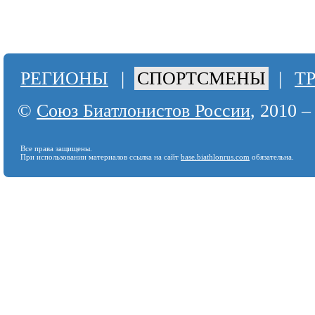
РЕГИОНЫ
|
СПОРТСМЕНЫ
|
Т
©
Союз Биатлонистов России
, 2010 –
Все права защищены.
При использовании материалов ссылка на сайт
base.biathlonrus.com
обязательна.