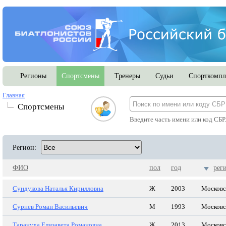
Регионы
Спортсмены
Тренеры
Судьи
Спорткомпл
Главная
Спортсмены
Введите часть имени или код СБР
Регион:
ФИО
пол
год
рег
Сундукова Наталья Кирилловна
Ж
2003
Московс
Сурнев Роман Васильевич
М
1993
Московс
Тарануха Елизавета Романовна
Ж
2013
Московс