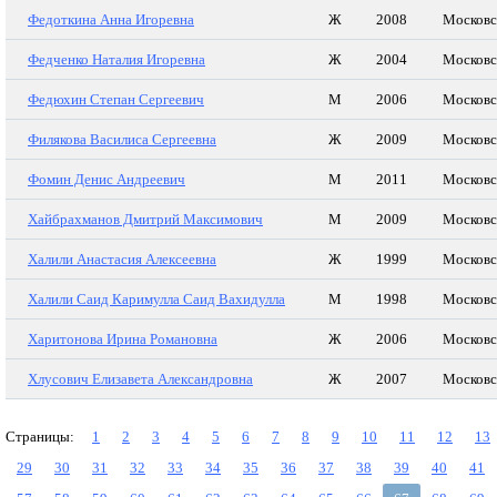
Федоткина Анна Игоревна
Ж
2008
Московс
Федченко Наталия Игоревна
Ж
2004
Московс
Федюхин Степан Сергеевич
М
2006
Московс
Филякова Василиса Сергеевна
Ж
2009
Московс
Фомин Денис Андреевич
М
2011
Московс
Хайбрахманов Дмитрий Максимович
М
2009
Московс
Халили Анастасия Алексеевна
Ж
1999
Московс
Халили Саид Каримулла Саид Вахидулла
М
1998
Московс
Харитонова Ирина Романовна
Ж
2006
Московс
Хлусович Елизавета Александровна
Ж
2007
Московс
Страницы:
1
2
3
4
5
6
7
8
9
10
11
12
13
29
30
31
32
33
34
35
36
37
38
39
40
41