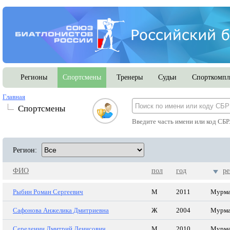
Регионы
Спортсмены
Тренеры
Судьи
Спорткомпл
Главная
Спортсмены
Введите часть имени или код СБР
Регион:
ФИО
пол
год
ре
Рыбин Роман Сергеевич
М
2011
Мурма
Сафонова Анжелика Дмитриевна
Ж
2004
Мурма
Середенин Дмитрий Денисович
М
2010
Мурма