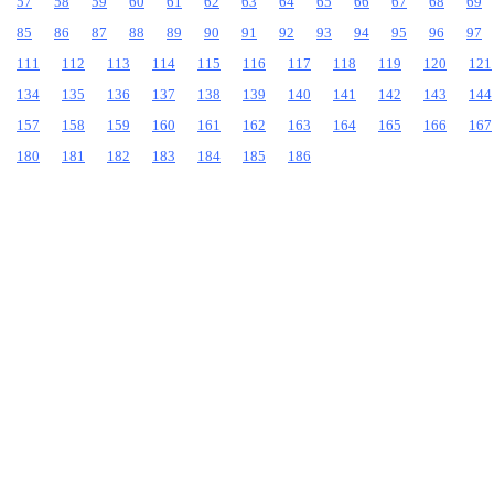
57
58
59
60
61
62
63
64
65
66
67
68
69
85
86
87
88
89
90
91
92
93
94
95
96
97
111
112
113
114
115
116
117
118
119
120
121
134
135
136
137
138
139
140
141
142
143
144
157
158
159
160
161
162
163
164
165
166
167
180
181
182
183
184
185
186