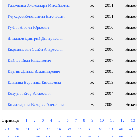
Галочкина Александра Михайловна
Ж
2011
Нижег
Глухарев Константин Евгеньевич
М
2011
Нижег
Губин Никита Юрьевич
М
2010
Нижег
Димашов Дмитрий Дмитриевич
М
2010
Нижег
Евдокимович Семён Андреевич
М
2006
Нижег
Кайнов Иван Николаевич
М
2007
Нижег
Каргин Данила Владимирович
М
2005
Нижег
Климина Вероника Евгеньевна
Ж
2013
Нижег
Кокурин Егор Алекеевич
М
2004
Нижег
Комиссарова Валерия Алекеевна
Ж
2000
Нижег
Страницы:
1
2
3
4
5
6
7
8
9
10
11
12
13
29
30
31
32
33
34
35
36
37
38
39
40
41