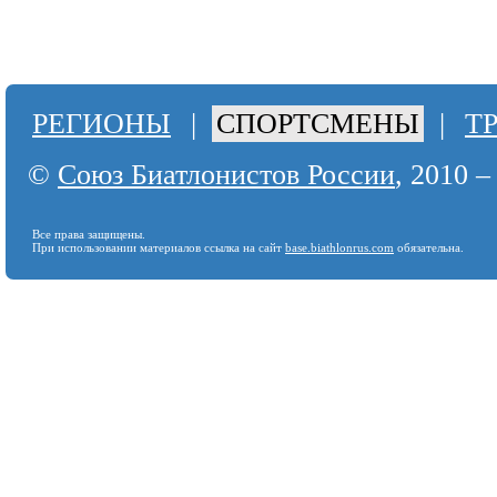
РЕГИОНЫ
|
СПОРТСМЕНЫ
|
Т
©
Союз Биатлонистов России
, 2010 –
Все права защищены.
При использовании материалов ссылка на сайт
base.biathlonrus.com
обязательна.