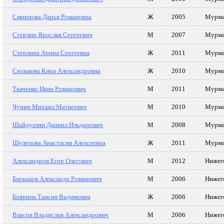
Смирнова Дарья Романовна
Ж
2005
Мурма
Стерлин Ярослав Сергеевич
М
2007
Мурма
Стерлина Арина Сергеевна
Ж
2011
Мурма
Сюлькова Кира Александровна
Ж
2010
Мурма
Ткаченко Иван Романович
М
2011
Мурма
Чунин Михаил Матвеевич
М
2010
Мурма
Шайдуллин Даниил Ильдарович
М
2008
Мурма
Шулепова Анастасия Алексеевна
Ж
2011
Мурма
Александров Егор Олегович
М
2012
Нижег
Барышев Александр Романович
М
2006
Нижег
Боярина Таисия Вадимовна
Ж
2006
Нижег
Власов Владислав Александрович
М
2006
Нижег