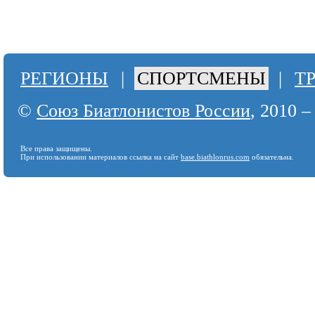
РЕГИОНЫ
|
СПОРТСМЕНЫ
|
Т
©
Союз Биатлонистов России
, 2010 –
Все права защищены.
При использовании материалов ссылка на сайт
base.biathlonrus.com
обязательна.