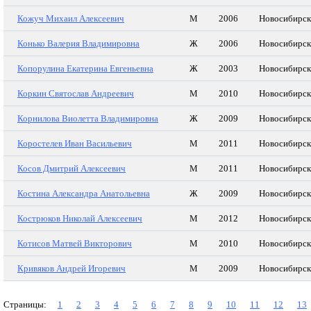
Кожуч Михаил Алексеевич
М
2006
Новосибирск
Конько Валерия Владимировна
Ж
2006
Новосибирск
Копорулина Екатерина Евгеньевна
Ж
2003
Новосибирск
Коркин Святослав Андреевич
М
2010
Новосибирск
Корнилова Виолетта Владимировна
Ж
2009
Новосибирск
Коростелев Иван Васильевич
М
2011
Новосибирск
Косов Дмитрий Алексеевич
М
2011
Новосибирск
Костина Александра Анатольевна
Ж
2009
Новосибирск
Кострюков Николай Алексеевич
М
2012
Новосибирск
Котисов Матвей Викторович
М
2010
Новосибирск
Кривяков Андрей Игоревич
М
2009
Новосибирск
Страницы:
1
2
3
4
5
6
7
8
9
10
11
12
13