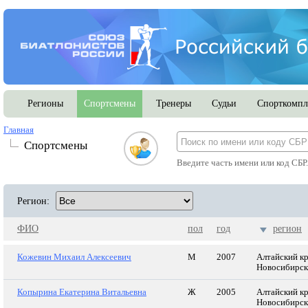
Регионы
Спортсмены
Тренеры
Судьи
Спорткомпл
Главная
Спортсмены
Введите часть имени или код СБР
Регион:
ФИО
пол
год
регион
Кожевин Михаил Алексеевич
М
2007
Алтайский кр
Новосибирск
Копырина Екатерина Витальевна
Ж
2005
Алтайский кр
Новосибирск