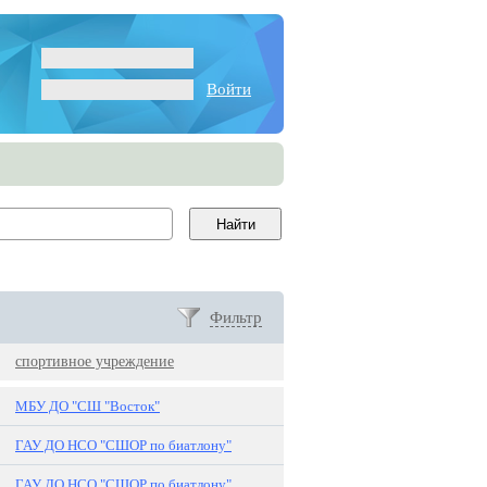
Войти
Фильтр
спортивное учреждение
МБУ ДО "СШ "Восток"
ГАУ ДО НСО "СШОР по биатлону"
ГАУ ДО НСО "СШОР по биатлону"