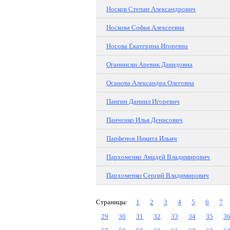
Носков Степан Александрович
Носкова Софья Алексеевна
Носова Екатерина Игоревна
Оганнисян Аревик Давидовна
Осанова Александра Олеговна
Пангин Даниил Игоревич
Панченко Илья Денисович
Парфенов Никита Ильич
Пархоменко Амадей Владимирович
Пархоменко Сергий Владимирович
Страницы:
1
2
3
4
5
6
7
29
30
31
32
33
34
35
3