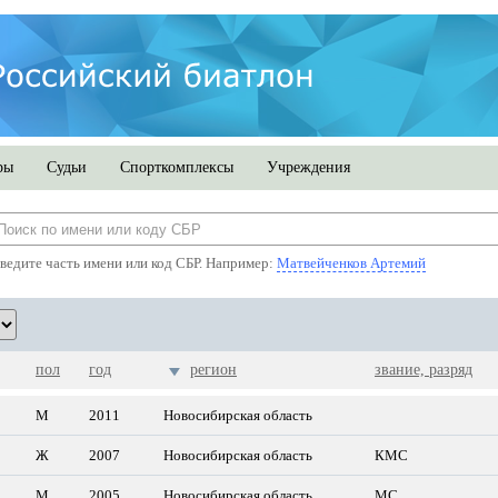
ры
Судьи
Спорткомплексы
Учреждения
ведите часть имени или код СБР. Например:
Матвейченков Артемий
пол
год
регион
звание, разряд
М
2011
Новосибирская область
Ж
2007
Новосибирская область
КМС
М
2005
Новосибирская область
МС