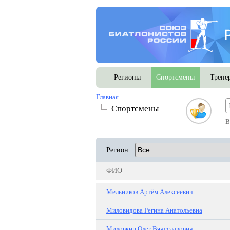
Регионы
Спортсмены
Трене
Главная
Спортсмены
В
Регион:
ФИО
Мельников Артём Алексеевич
Миловидова Регина Анатольевна
Миловкин Олег Вячеславович