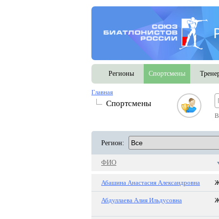
Регионы
Спортсмены
Трене
Главная
Спортсмены
В
Регион:
ФИО
Абашина Анастасия Александровна
Абдуллаева Алия Ильдусовна