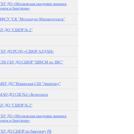
ГБУ ДО «Московская академия лыжных
гонок и биатлона»
ЧФСУ "СК "Металлург-Магнитогорск"
БУ ДО "СШОР № 2"
ГБУ ДО РС(Я) «СШОР АЛДАН»
СПб ГБУ ДО СШОР "ШВСМ по ЗВС"
МБУ ДО "Ильинская СШ "Авангард"
МАО ДО СШ №2 г.Белогорск
БУ ДО "СШОР № 2"
ГБУ ДО «Московская академия лыжных
гонок и биатлона»
ГБУ ДО СШОР по биатлону РБ