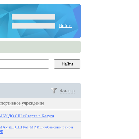
Войти
Фильтр
спортивное учреждение
МБУ ДО СШ «Старт» г. Калуги
МАУ ДО СШ №1 МР Ишимбайский район
РБ