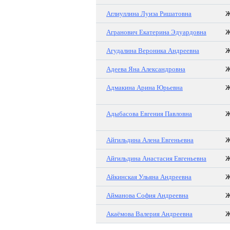
Аглиуллина Луиза Ришатовна
Агранович Екатерина Эдуардовна
Агудалина Вероника Андреевна
Адеева Яна Александровна
Адмакина Арина Юрьевна
Адыбасова Евгения Павловна
Айгильдина Алена Евгеньевна
Айгильдина Анастасия Евгеньевна
Айкинская Ульяна Андреевна
Айманова София Андреевна
Акаёмова Валерия Андреевна