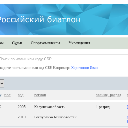
ры
Судьи
Спорткомплексы
Учреждения
ведите часть имени или код СБР. Например:
Харитонов Иван
пол
год
регион
звание, разряд
Ж
2005
Калужская область
1 разряд
Ж
2010
Республика Башкортостан