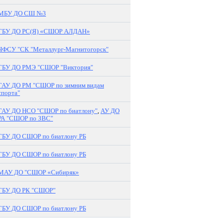
МБУ ДО СШ №3
ГБУ ДО РС(Я) «СШОР АЛДАН»
ЧФСУ "СК "Металлург-Магнитогорск"
ГБУ ДО РМЭ "СШОР "Виктория"
ГАУ ДО РМ "СШОР по зимним видам
спорта"
ГАУ ДО НСО "СШОР по биатлону"
,
АУ ДО
РА "СШОР по ЗВС"
ГБУ ДО СШОР по биатлону РБ
ГБУ ДО СШОР по биатлону РБ
МАУ ДО "СШОР «Сибиряк»
ГБУ ДО РК "СШОР"
ГБУ ДО СШОР по биатлону РБ