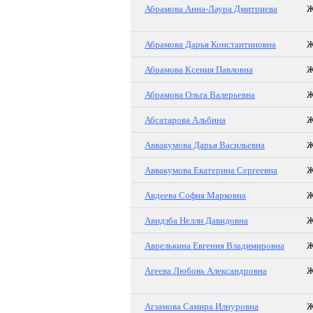
Абрамова Анна-Лаура Дмитриева
Абрамова Дарья Константиновна
Абрамова Ксения Павловна
Абрамова Ольга Валерьевна
Абсатарова Альбина
Аввакумова Дарья Васильевна
Аввакумова Екатерина Сергеевна
Авдеева София Марковна
Авидзба Нелли Давидовна
Аврелькина Евгения Владимировна
Агеева Любовь Александровна
Агзамова Самира Илнуровна