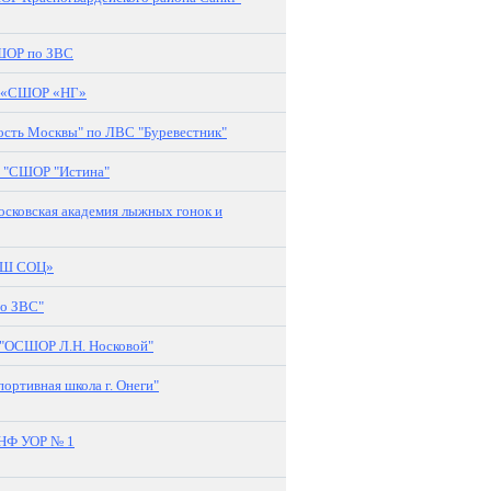
ОР по ЗВС
 «СШОР «НГ»
ть Москвы" по ЛВС "Буревестник"
 "СШОР "Истина"
сковская академия лыжных гонок и
СШ СОЦ»
о ЗВС"
"ОСШОР Л.Н. Носковой"
ортивная школа г. Онеги"
НФ УОР № 1