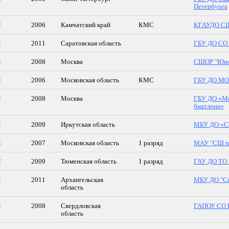
Петербурга
М
2006
Камчатский край
КМС
КГАУДО СШ
М
2011
Саратовская область
ГБУ ДО СО
М
2008
Москва
СШОР "Юнос
М
2006
Московская область
КМС
ГБУ ДО МО
М
2008
Москва
ГБУ ДО «Мо
биатлона»
М
2009
Иркутская область
МБУ ДО «
М
2007
Московская область
1 разряд
МАУ "СШ п
М
2009
Тюменская область
1 разряд
ГАУ ДО ТО 
М
2011
Архангельская
МБУ ДО "Сп
область
М
2008
Свердловская
ГАПОУ СО 
область