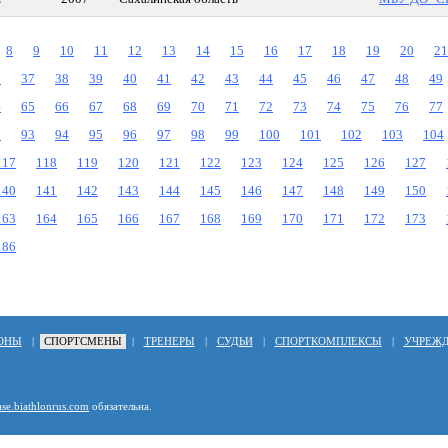
8
9
10
11
12
13
14
15
16
17
18
19
20
21
6
37
38
39
40
41
42
43
44
45
46
47
48
49
4
65
66
67
68
69
70
71
72
73
74
75
76
77
2
93
94
95
96
97
98
99
100
101
102
103
104
117
118
119
120
121
122
123
124
125
126
127
140
141
142
143
144
145
146
147
148
149
150
163
164
165
166
167
168
169
170
171
172
173
186
ОНЫ
|
СПОРТСМЕНЫ
|
ТРЕНЕРЫ
|
СУДЬИ
|
СПОРТКОМПЛЕКСЫ
|
УЧРЕЖ
ase.biathlonrus.com
обязательна.