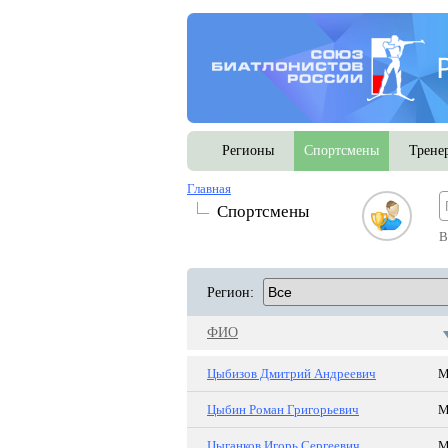
Регионы
Спортсмены
Трене
Главная
Спортсмены
В
Регион:
ФИО
Цыбизов Дмитрий Андреевич
Цыбин Роман Григорьевич
Цыганков Игорь Сергеевич