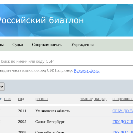
ры
Судьи
Спорткомплексы
Учреждения
ведите часть имени или код СБР. Например:
Краснов Денис
пол
год
регион
звание, разряд
спортивно
М
2011
Ульяновская область
ОГБУ ДО "
М
2005
Санкт-Петербург
ГБУ ДО СШО
М
2008
Санкт-Петербург
ГБУ ДО СШО