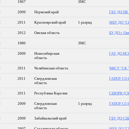
М
1967
ЗМС
М
2009
Пермский край
ГБУ ДО ПК
М
2011
Красноярский край
1 разряд
МБУ ДО "СШ
М
2012
Омская область
БУ ДО г. О
М
1980
ЗМС
М
2009
Новосибирская
ГАУ ДО НСО
область
М
2011
Челябинская область
ЧФСУ "СК "
М
2011
Свердловская
ГАПОУ СО 
область
М
2011
Республика Карелия
СШОРК (С
М
2009
Свердловская
1 разряд
ГАПОУ СО 
область
М
2009
Забайкальский край
ГБУ ДО СШ 
М
2007
Сахалинская область
МБУ ДО "СШ