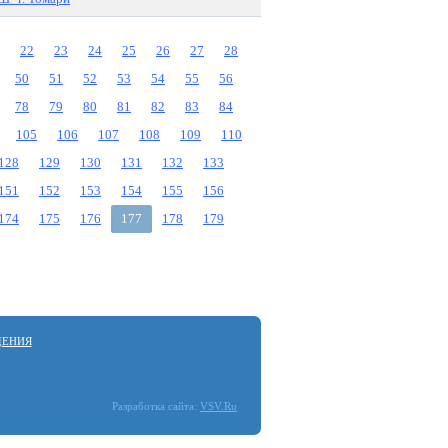
22
23
24
25
26
27
28
50
51
52
53
54
55
56
78
79
80
81
82
83
84
105
106
107
108
109
110
128
129
130
131
132
133
151
152
153
154
155
156
174
175
176
177
178
179
ДЕНИЯ
Разработка сайта:
VSV.Ru