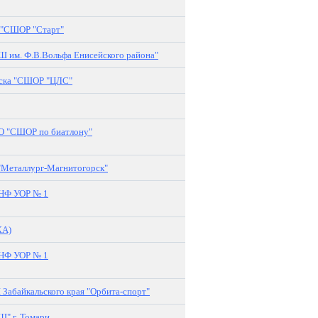
 "СШОР "Старт"
 им. Ф.В.Вольфа Енисейского района"
мска "СШОР "ЦЛС"
 "СШОР по биатлону"
Металлург-Магнитогорск"
НФ УОР № 1
КА)
НФ УОР № 1
Забайкальского края "Орбита-спорт"
" г. Томари