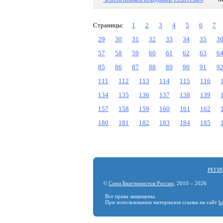
Страницы:
1
2
3
4
5
6
7
29
30
31
32
33
34
35
3
57
58
59
60
61
62
63
6
85
86
87
88
89
90
91
9
111
112
113
114
115
116
134
135
136
137
138
139
157
158
159
160
161
162
180
181
182
183
184
185
РЕГИ
©
Союз Биатлонистов России
, 2010 – 2026
Все права защищены.
При использовании материалов ссылка на сайт
b