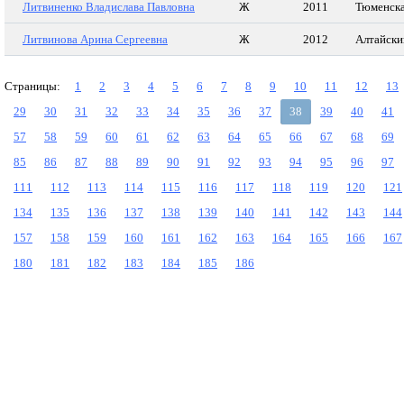
Литвиненко Владислава Павловна
Ж
2011
Тюменска
Литвинова Арина Сергеевна
Ж
2012
Алтайски
Страницы:
1
2
3
4
5
6
7
8
9
10
11
12
13
29
30
31
32
33
34
35
36
37
38
39
40
41
57
58
59
60
61
62
63
64
65
66
67
68
69
85
86
87
88
89
90
91
92
93
94
95
96
97
111
112
113
114
115
116
117
118
119
120
121
134
135
136
137
138
139
140
141
142
143
144
157
158
159
160
161
162
163
164
165
166
167
180
181
182
183
184
185
186