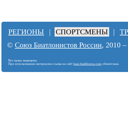
РЕГИОНЫ
|
СПОРТСМЕНЫ
|
Т
©
Союз Биатлонистов России
, 2010 –
Все права защищены.
При использовании материалов ссылка на сайт
base.biathlonrus.com
обязательна.