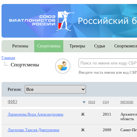
Регионы
Спортсмены
Тренеры
Судьи
Спорткомпл
Главная
Спортсмены
Введите часть имени или код СБР
Регион:
ФИО
пол
год
регион
Ларионова Вера Александровна
Ж
2011
Архангел
область
Ларченко Таисия Дмитриевна
Ж
2009
Санкт-Пе