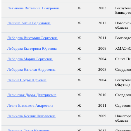
Латыпова Виталина Тимуровна
Ж
2003
Республи
Башкорто
Лашина Алёна Вадимовна
Ж
2012
Новосиби
область
Лебедева Виктория Сергеевна
Ж
2011
Вологодс
Лебедева Екатерина Юрьевна
Ж
2008
ХМАО-Ю
Лебедева Мария Сергеевна
Ж
2004
Санкт-Пе
Лебедева Наталья Андреевна
Ж
2008
Свердлов
Левина Софья Юрьевна
Ж
2004
Республи
(Якутия)
Левинская Дарья Дмитриевна
Ж
2010
Свердлов
Левит Елизавета Андреевна
Ж
2011
Саратовс
Левичева Ксения Николаевна
Ж
2009
Нижегор
область
Левшина Дарья Ивановна
Ж
2013
Ярославс