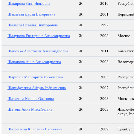
Шакирова Зиля Ниязовна
Ж
2010
Республи
Шаклеева Дарья Валерьевна
Ж
2001
Пермский
Шалаева Наталья Викторовна
Ж
1992
Шалунова Екатерина Александровна
Ж
2008
Москва
Шапочка Анастасия Александровна
Ж
2011
Камчатск
Шарапова Анна Александровна
Ж
2003
Вологодс
Шарипов Маргарита Николаевна
Ж
2005
Республи
Шарифуллина Айгуль Рафаильевна
Ж
2007
Республи
Шаталова Ксения Олеговна
Ж
2008
Московск
Шатова Анна Михайловна
Ж
2003
Ямало-Не
округ, Р
Шахматова Кристина Сергеевна
Ж
2009
Оренбург