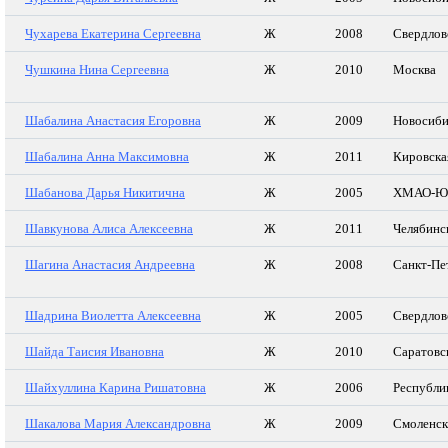
Чухарева Екатерина Сергеевна
Ж
2008
Свердлов
Чушкина Нина Сергеевна
Ж
2010
Москва
Шабалина Анастасия Егоровна
Ж
2009
Новосиби
Шабалина Анна Максимовна
Ж
2011
Кировска
Шабанова Дарья Никитична
Ж
2005
ХМАО-Ю
Шавкунова Алиса Алексеевна
Ж
2011
Челябинс
Шагина Анастасия Андреевна
Ж
2008
Санкт-Пе
Шадрина Виолетта Алексеевна
Ж
2005
Свердлов
Шайда Таисия Ивановна
Ж
2010
Саратовс
Шайхуллина Карина Ришатовна
Ж
2006
Республи
Шакалова Мария Александровна
Ж
2009
Смоленск