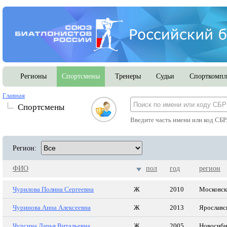
Регионы
Спортсмены
Тренеры
Судьи
Спорткомпл
Главная
Спортсмены
Введите часть имени или код СБР
Регион:
ФИО
пол
год
регион
Чурилова Полина Сергеевна
Ж
2010
Московск
Чуринова Анна Алексеевна
Ж
2013
Ярославс
Чурсина Дарья Витальевна
Ж
2005
Новосиби