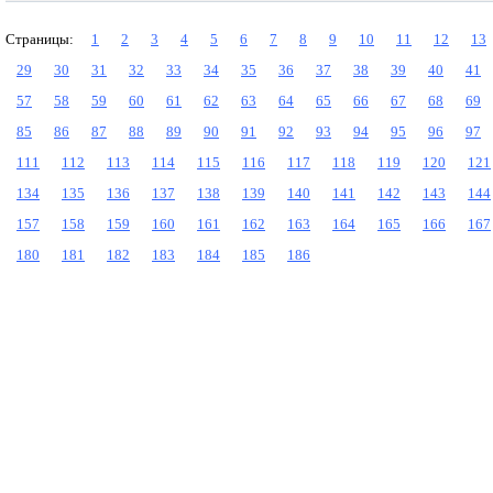
Страницы:
1
2
3
4
5
6
7
8
9
10
11
12
13
29
30
31
32
33
34
35
36
37
38
39
40
41
57
58
59
60
61
62
63
64
65
66
67
68
69
85
86
87
88
89
90
91
92
93
94
95
96
97
111
112
113
114
115
116
117
118
119
120
121
134
135
136
137
138
139
140
141
142
143
144
157
158
159
160
161
162
163
164
165
166
167
180
181
182
183
184
185
186