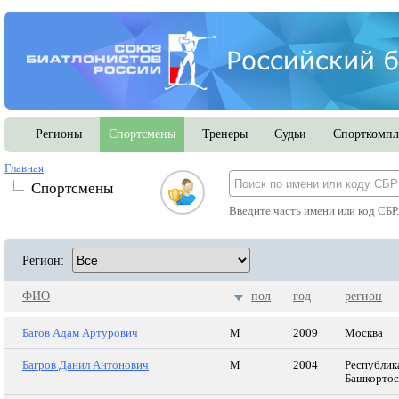
Регионы
Спортсмены
Тренеры
Судьи
Спорткомпл
Главная
Спортсмены
Введите часть имени или код СБР
Регион:
ФИО
пол
год
регион
Багов Адам Артурович
М
2009
Москва
Багров Данил Антонович
М
2004
Республик
Башкортос