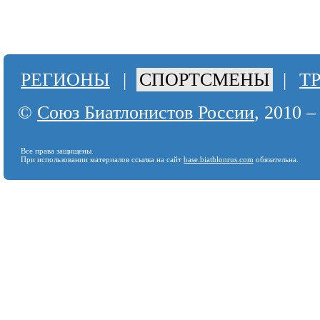
РЕГИОНЫ
|
СПОРТСМЕНЫ
|
Т
©
Союз Биатлонистов России
, 2010 –
Все права защищены.
При использовании материалов ссылка на сайт
base.biathlonrus.com
обязательна.