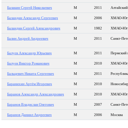
Балакин Сергей Николаевич
М
2011
Алтайский
Баландин Александр Сергеевич
М
2006
ХМАО-Юг
Баландин Сергей Александрович
М
1982
ХМАО-Юг
Балин Андрей Андреевич
М
2011
Санкт-Пет
Балуев Александр Юрьевич
М
2011
Пермский 
Балуев Виктор Романович
М
2010
ХМАО-Юг
Бальцевич Никита Сергеевич
М
2011
Республик
Баранихин Артём Игоревич
М
2010
Новосибир
Баранов Александр Александрович
М
2010
ХМАО-Юг
Баранов Владислав Олегович
М
2007
Санкт-Пет
Баранов Даниил Андреевич
М
2006
Москва