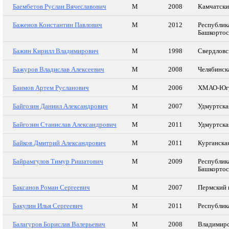
Баембетов Руслан Вячеславович
М
2008
Камчатски
Баженов Константин Павлович
М
2012
Республик
Башкортос
Бажин Кирилл Владимирович
М
1998
Свердловс
Бажуров Владислав Алексеевич
М
2008
Челябинск
Баимов Артем Русланович
М
2006
ХМАО-Юг
Байгозин Даниил Александрович
М
2007
Удмуртска
Байгозин Станислав Александрович
М
2011
Удмуртска
Байков Дмитрий Александрович
М
2011
Курганска
Байрамгулов Тимур Ришатович
М
2009
Республик
Башкортос
Баксанов Роман Сергеевич
М
2007
Пермский 
Бакулин Илья Сергеевич
М
2011
Республик
Балагуров Борислав Валерьевич
М
2008
Владимирс