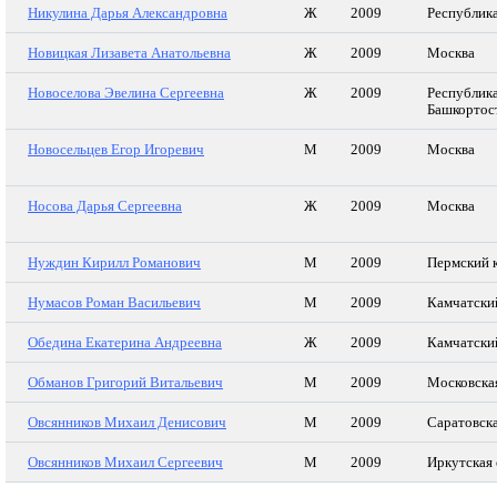
Никулина Дарья Александровна
Ж
2009
Республик
Новицкая Лизавета Анатольевна
Ж
2009
Москва
Новоселова Эвелина Сергеевна
Ж
2009
Республик
Башкортос
Новосельцев Егор Игоревич
М
2009
Москва
Носова Дарья Сергеевна
Ж
2009
Москва
Нуждин Кирилл Романович
М
2009
Пермский 
Нумасов Роман Васильевич
М
2009
Камчатски
Обедина Екатерина Андреевна
Ж
2009
Камчатски
Обманов Григорий Витальевич
М
2009
Московска
Овсянников Михаил Денисович
М
2009
Саратовска
Овсянников Михаил Сергеевич
М
2009
Иркутская 