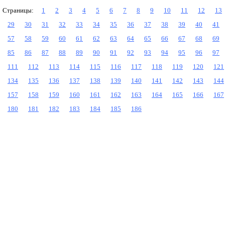
Страницы:
1
2
3
4
5
6
7
8
9
10
11
12
13
29
30
31
32
33
34
35
36
37
38
39
40
41
57
58
59
60
61
62
63
64
65
66
67
68
69
85
86
87
88
89
90
91
92
93
94
95
96
97
111
112
113
114
115
116
117
118
119
120
121
134
135
136
137
138
139
140
141
142
143
144
157
158
159
160
161
162
163
164
165
166
167
180
181
182
183
184
185
186