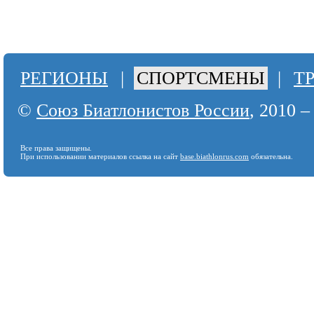
РЕГИОНЫ
|
СПОРТСМЕНЫ
|
Т
©
Союз Биатлонистов России
, 2010 –
Все права защищены.
При использовании материалов ссылка на сайт
base.biathlonrus.com
обязательна.