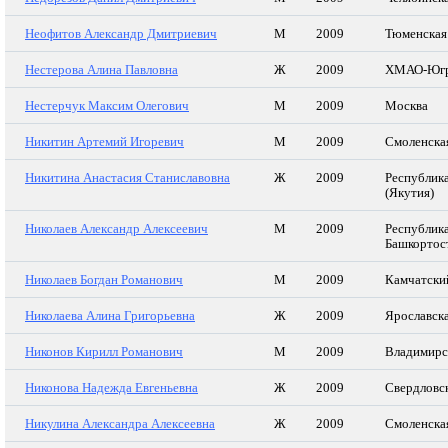
Неофитов Александр Дмитриевич
М
2009
Тюменская
Нестерова Алина Павловна
Ж
2009
ХМАО-Юг
Нестерчук Максим Олегович
М
2009
Москва
Никитин Артемий Игоревич
М
2009
Смоленска
Никитина Анастасия Станиславовна
Ж
2009
Республик
(Якутия)
Николаев Александр Алексеевич
М
2009
Республик
Башкортос
Николаев Богдан Романович
М
2009
Камчатски
Николаева Алина Григорьевна
Ж
2009
Ярославска
Никонов Кирилл Романович
М
2009
Владимирс
Никонова Надежда Евгеньевна
Ж
2009
Свердловск
Никулина Александра Алексеевна
Ж
2009
Смоленска