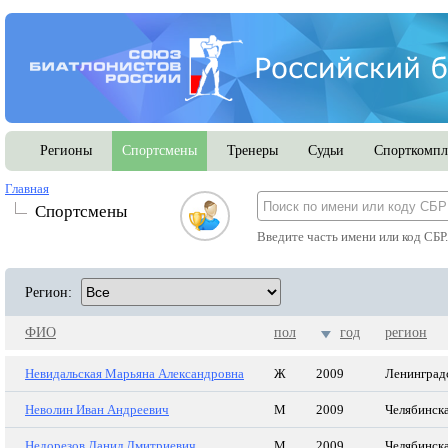
Регионы
Спортсмены
Тренеры
Судьи
Спорткомпл
Главная
Спортсмены
Введите часть имени или код СБР
Регион:
ФИО
пол
год
регион
Невидальская Марьяна Александровна
Ж
2009
Ленинградс
Неволин Иван Андреевич
М
2009
Челябинска
Недорезов Данил Дмитриевич
М
2009
Челябинска