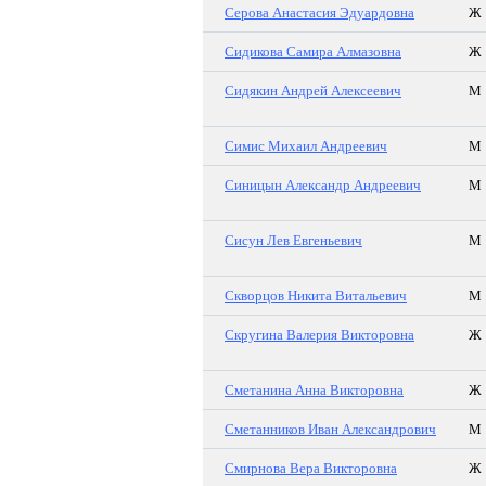
Серова Анастасия Эдуардовна
Ж
Сидикова Самира Алмазовна
Ж
Сидякин Андрей Алексеевич
М
Симис Михаил Андреевич
М
Синицын Александр Андреевич
М
Сисун Лев Евгеньевич
М
Скворцов Никита Витальевич
М
Скругина Валерия Викторовна
Ж
Сметанина Анна Викторовна
Ж
Сметанников Иван Александрович
М
Смирнова Вера Викторовна
Ж