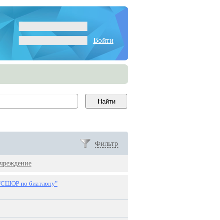
Войти
Фильтр
учреждение
"СШОР по биатлону"