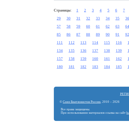
Страницы:
1
2
3
4
5
6
7
29
30
31
32
33
34
35
3
57
58
59
60
61
62
63
6
85
86
87
88
89
90
91
9
111
112
113
114
115
116
134
135
136
137
138
139
157
158
159
160
161
162
180
181
182
183
184
185
РЕГИ
©
Союз Биатлонистов России
, 2010 – 2026
Все права защищены.
При использовании материалов ссылка на сайт
b