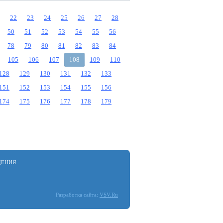
22
23
24
25
26
27
28
50
51
52
53
54
55
56
78
79
80
81
82
83
84
105
106
107
108
109
110
128
129
130
131
132
133
151
152
153
154
155
156
174
175
176
177
178
179
ДЕНИЯ
Разработка сайта:
VSV.Ru