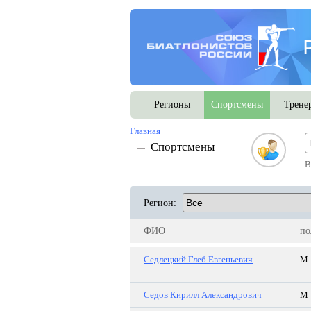
Регионы
Спортсмены
Трене
Главная
Спортсмены
В
Регион:
ФИО
по
Седлецкий Глеб Евгеньевич
М
Седов Кирилл Александрович
М