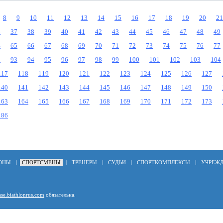
8
9
10
11
12
13
14
15
16
17
18
19
20
21
6
37
38
39
40
41
42
43
44
45
46
47
48
49
4
65
66
67
68
69
70
71
72
73
74
75
76
77
2
93
94
95
96
97
98
99
100
101
102
103
104
117
118
119
120
121
122
123
124
125
126
127
140
141
142
143
144
145
146
147
148
149
150
163
164
165
166
167
168
169
170
171
172
173
186
ОНЫ
|
СПОРТСМЕНЫ
|
ТРЕНЕРЫ
|
СУДЬИ
|
СПОРТКОМПЛЕКСЫ
|
УЧРЕЖ
ase.biathlonrus.com
обязательна.