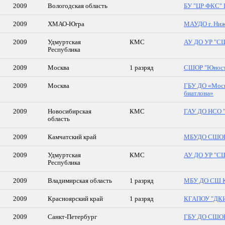
2009
Вологодская область
БУ "ЦР ФКС"
2009
ХМАО-Югра
МАУДО г. Ниж
2009
Удмуртская
КМС
АУ ДО УР "СШ
Республика
2009
Москва
1 разряд
СШОР "Юность
2009
Москва
ГБУ ДО «Моск
биатлона»
2009
Новосибирская
КМС
ГАУ ДО НСО 
область
2009
Камчатский край
МБУДО СШОР
2009
Удмуртская
КМС
АУ ДО УР "СШ
Республика
2009
Владимирская область
1 разряд
МБУ ДО СШ Ко
2009
Красноярский край
1 разряд
КГАПОУ "ДК
2009
Санкт-Петербург
ГБУ ДО СШОР