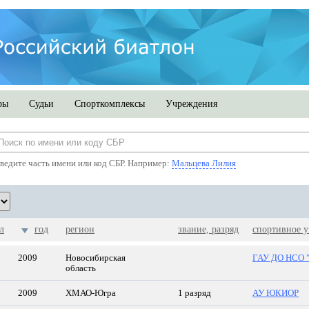
ры
Судьи
Спорткомплексы
Учреждения
ведите часть имени или код СБР. Например:
Мальцева Лилия
л
год
регион
звание, разряд
спортивное 
2009
Новосибирская
ГАУ ДО НСО 
область
2009
ХМАО-Югра
1 разряд
АУ ЮКИОР