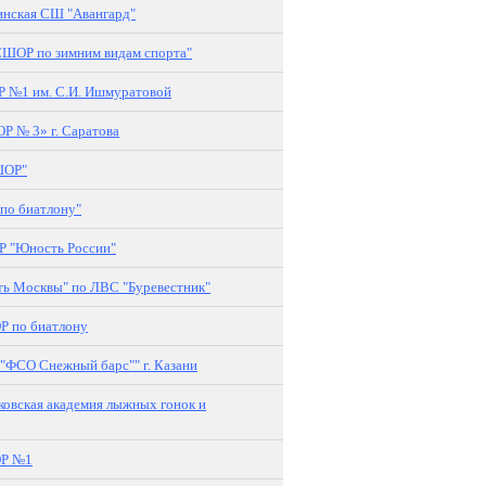
нская СШ "Авангард"
ШОР по зимним видам спорта"
№1 им. С.И. Ишмуратовой
 № 3» г. Саратова
ШОР"
о биатлону"
 "Юность России"
 Москвы" по ЛВС "Буревестник"
 по биатлону
ФСО Снежный барс"" г. Казани
овская академия лыжных гонок и
ОР №1