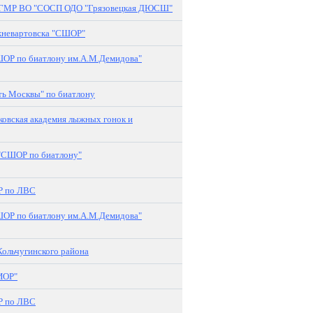
 ГМР ВО "СОСП ОДО "Грязовецкая ДЮСШ"
невартовска "СШОР"
ОР по биатлону им.А.М.Демидова"
 Москвы" по биатлону
овская академия лыжных гонок и
"СШОР по биатлону"
 по ЛВС
ОР по биатлону им.А.М.Демидова"
льчугинского района
ИОР"
 по ЛВС