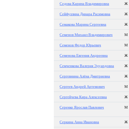
Седова Карина Владимировна
Ж
Сейфуллина Динара Расимовна
Ж
Семакова Марина Сергеевна
Ж
Семенов Михаил Владимирович
М
Семенов Федор Юрьевич
М
Семенова Евгения Андреевна
Ж
Семченкова Валерия Эдуардовна
Ж
Сергевнина Алёна Дмитриевна
Ж
Сергеев Андрей Артемович
М
Сергейчева Кира Алексеевна
Ж
Серенко Ярослав Павлович
М
Серкина Анна Ивановна
Ж