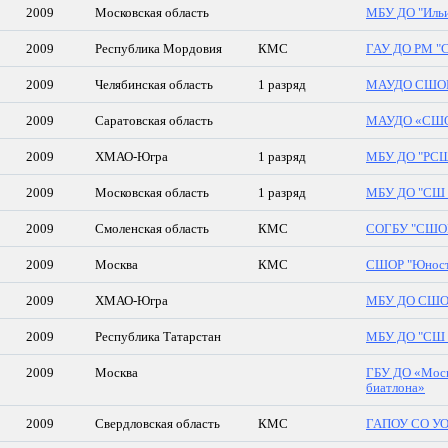
2009
Московская область
МБУ ДО "Ильи
2009
Республика Мордовия
КМС
ГАУ ДО РМ "С
2009
Челябинская область
1 разряд
МАУДО СШОР 
2009
Саратовская область
МАУДО «СШОР
2009
ХМАО-Югра
1 разряд
МБУ ДО "РС
2009
Московская область
1 разряд
МБУ ДО "СШ п
2009
Смоленская область
КМС
СОГБУ "СШОР
2009
Москва
КМС
СШОР "Юность
2009
ХМАО-Югра
МБУ ДО СШОР
2009
Республика Татарстан
МБУ ДО "СШ "
2009
Москва
ГБУ ДО «Моск
биатлона»
2009
Свердловская область
КМС
ГАПОУ СО У