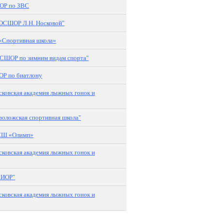
Р по ЗВС
ОСШОР Л.Н. Носковой"
Спортивная школа»
СШОР по зимним видам спорта"
Р по биатлону
ковская академия лыжных гонок и
оложская спортивная школа"
СШ «Олимп»
ковская академия лыжных гонок и
КИОР"
ковская академия лыжных гонок и