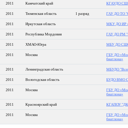
2011
Камчатский край
КГАУДО СШО
2011
Тюменская область
1 разряд
ГАУ ДО ТО "
2011
Иркутская область
МКУ ДО ИР «
2011
Республика Мордовия
ГАУ ДО РМ "
2011
ХМАО-Югра
МБУ ДО СШО
2011
Москва
ГБУ ДО «Мос
биатлона»
2011
Ленинградская область
МБУДО "Всев
2011
Вологодская область
БУДО ВМО 
2011
Москва
ГБУ ДО «Мос
биатлона»
2011
Красноярский край
КГАПОУ "Д
2011
Москва
ГБУ ДО «Мос
биатлона»