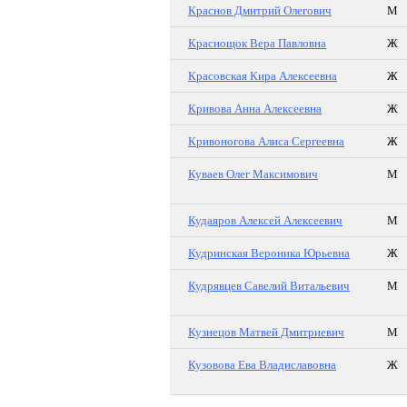
Краснов Дмитрий Олегович
М
Краснощок Вера Павловна
Ж
Красовская Кира Алексеевна
Ж
Кривова Анна Алексеевна
Ж
Кривоногова Алиса Сергеевна
Ж
Куваев Олег Максимович
М
Кудаяров Алексей Алексеевич
М
Кудринская Вероника Юрьевна
Ж
Кудрявцев Савелий Витальевич
М
Кузнецов Матвей Дмитриевич
М
Кузовова Ева Владиславовна
Ж