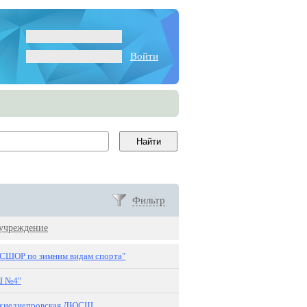
Войти
Фильтр
 учреждение
СШОР по зимним видам спорта"
Ш №4"
хнеднепровская ДЮСШ