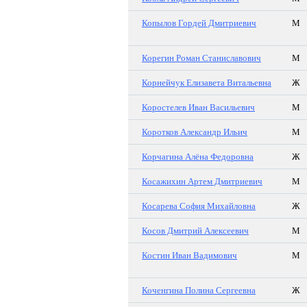
Копылов Гордей Дмитриевич
М
Корегин Роман Станиславович
М
Корнейчук Елизавета Витальевна
Ж
Коростелев Иван Васильевич
М
Коротков Александр Ильич
М
Корчагина Алёна Федоровна
Ж
Косажихин Артем Дмитриевич
М
Косарева София Михайловна
Ж
Косов Дмитрий Алексеевич
М
Костин Иван Вадимович
М
Коченгина Полина Сергеевна
Ж