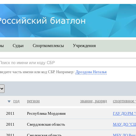
ры
Судьи
Спорткомплексы
Учреждения
ведите часть имени или код СБР. Например:
Дроздова Наталья
год
регион
звание, разряд
спортивное
2011
Республика Мордовия
ГАУ ДО РМ "
2011
Свердловская область
МАУ ДО "С
2011
Смоленская область
МБУ ДО Вер