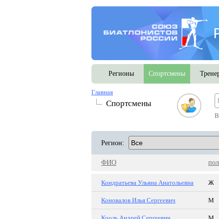
Регионы
Спортсмены
Трене
Главная
Спортсмены
В
Регион:
ФИО
пол
Кондратьева Ульяна Анатольевна
Ж
Коновалов Илья Сергеевич
М
Кооль Андрей Сергеевич
М