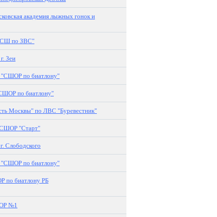
ковская академия лыжных гонок и
СШ по ЗВС"
. Зеи
"СШОР по биатлону"
СШОР по биатлону"
ь Москвы" по ЛВС "Буревестник"
"СШОР "Старт"
. Слободского
"СШОР по биатлону"
 по биатлону РБ
ОР №1