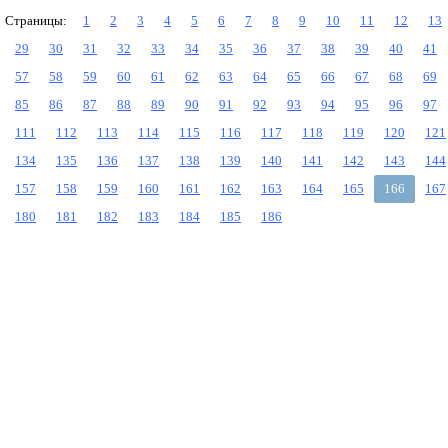
Страницы:
1
2
3
4
5
6
7
8
9
10
11
12
13
29
30
31
32
33
34
35
36
37
38
39
40
41
57
58
59
60
61
62
63
64
65
66
67
68
69
85
86
87
88
89
90
91
92
93
94
95
96
97
111
112
113
114
115
116
117
118
119
120
121
134
135
136
137
138
139
140
141
142
143
144
157
158
159
160
161
162
163
164
165
166
167
180
181
182
183
184
185
186