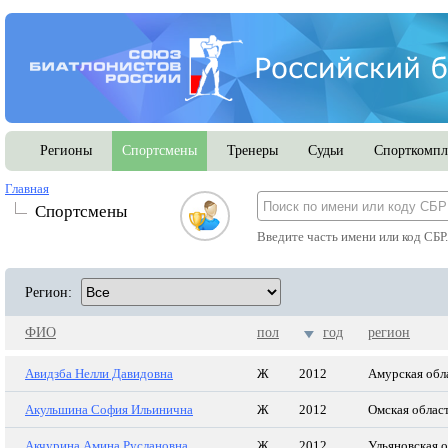
Регионы
Спортсмены
Тренеры
Судьи
Спорткомпл
Главная
Спортсмены
Введите часть имени или код СБР
Регион:
ФИО
пол
год
регион
Авидзба Нелли Давидовна
Ж
2012
Амурская обл
Акульшина София Ильинична
Ж
2012
Омская облас
Акчурина Амина Руслановна
Ж
2012
Ульяновская 