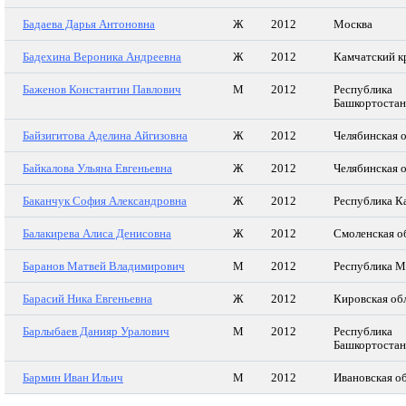
Бадаева Дарья Антоновна
Ж
2012
Москва
Бадехина Вероника Андреевна
Ж
2012
Камчатский к
Баженов Константин Павлович
М
2012
Республика
Башкортостан
Байзигитова Аделина Айгизовна
Ж
2012
Челябинская 
Байкалова Ульяна Евгеньевна
Ж
2012
Челябинская 
Баканчук София Александровна
Ж
2012
Республика К
Балакирева Алиса Денисовна
Ж
2012
Смоленская о
Баранов Матвей Владимирович
М
2012
Республика М
Барасий Ника Евгеньевна
Ж
2012
Кировская об
Барлыбаев Данияр Уралович
М
2012
Республика
Башкортостан
Бармин Иван Ильич
М
2012
Ивановская о