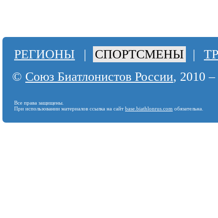
РЕГИОНЫ
|
СПОРТСМЕНЫ
|
Т
©
Союз Биатлонистов России
, 2010 –
Все права защищены.
При использовании материалов ссылка на сайт
base.biathlonrus.com
обязательна.