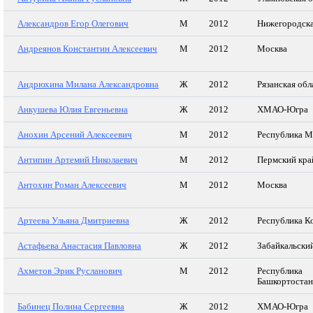
Александров Егор Олегович
М
2012
Нижегородска
Андреянов Константин Алексеевич
М
2012
Москва
Андрюхина Милана Александровна
Ж
2012
Рязанская обл
Анкушева Юлия Евгеньевна
Ж
2012
ХМАО-Югра
Анохин Арсений Алексеевич
М
2012
Республика 
Антипин Артемий Николаевич
М
2012
Пермский кра
Антохин Роман Алексеевич
М
2012
Москва
Артеева Ульяна Дмитриевна
Ж
2012
Республика К
Астафьева Анастасия Павловна
Ж
2012
Забайкальски
Ахметов Эрик Русланович
М
2012
Республика
Башкортостан
Бабинец Полина Сергеевна
Ж
2012
ХМАО-Югра