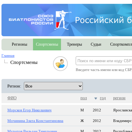
Регионы
Спортсмены
Тренеры
Судьи
Спорткомпл
Главная
Спортсмены
Введите часть имени или код СБР
Регион:
ФИО
пол
год
регион
Морсков Егор Николанвич
М
2012
Ярославска
Мочинина Злата Константиновна
Ж
2012
Владимирск
Муратов Вильдан Тимурович
М
2012
Республика