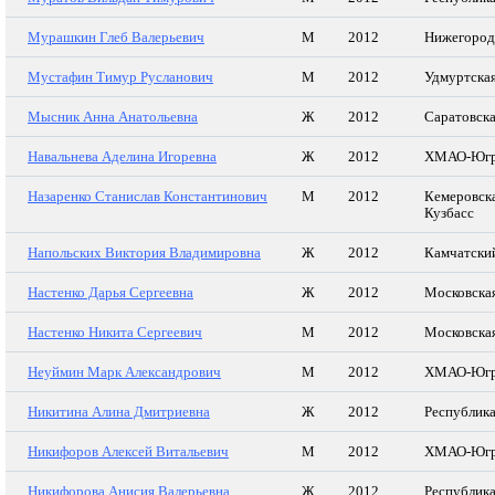
Мурашкин Глеб Валерьевич
М
2012
Нижегород
Мустафин Тимур Русланович
М
2012
Удмуртская
Мысник Анна Анатольевна
Ж
2012
Саратовска
Навальнева Аделина Игоревна
Ж
2012
ХМАО-Юг
Назаренко Станислав Константинович
М
2012
Кемеровска
Кузбасс
Напольских Виктория Владимировна
Ж
2012
Камчатски
Настенко Дарья Сергеевна
Ж
2012
Московская
Настенко Никита Сергеевич
М
2012
Московская
Неуймин Марк Александрович
М
2012
ХМАО-Юг
Никитина Алина Дмитриевна
Ж
2012
Республик
Никифоров Алексей Витальевич
М
2012
ХМАО-Юг
Никифорова Анисия Валерьевна
Ж
2012
Республик