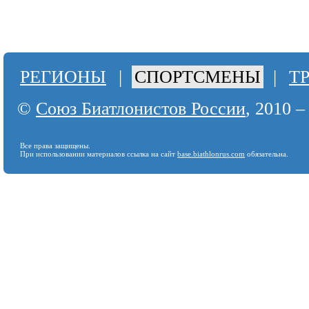
РЕГИОНЫ
|
СПОРТСМЕНЫ
|
Т
©
Союз Биатлонистов России
, 2010 –
Все права защищены.
При использовании материалов ссылка на сайт
base.biathlonrus.com
обязательна.