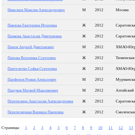
Николаев Максим Александрович
М
2012
Москва
Павлова Екатерина Игоревна
Ж
2012
Саратовска
Панкова Анастасия Дмитриевна
Ж
2012
Саратовска
Панов Андрей Дмитриевич
М
2012
ХМАО-Юг
Панова Вероника Сергеевна
Ж
2012
Тюменская
Пантелеева Софья Сергеевна
Ж
2012
ХМАО-Юг
Парфенов Роман Алексеевич
М
2012
Мурманска
Пацуков Матвей Максимович
М
2012
Алтайский 
Перепелица Анастасия Александровна
Ж
2012
Саратовска
Перепеличная Варвара Павловна
Ж
2012
Смоленская
Страницы:
1
2
3
4
5
6
7
8
9
10
11
12
13