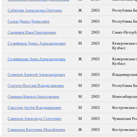
Сабитова Александра Олеговна
Ж
2003
Республика Б
Салов Данил Денисович
М
2003
Республика Б
Санников Илья Григорьевич
М
2003
Санкт-Петерб
Селифанов Денис Александрович
М
2003
Кемеровская о
Кузбасс
Селифанова Анна Александровна
Ж
2003
Кемеровская о
Кузбасс
Семенов Алексей Александрович
М
2003
Владимирская
Сергеев Ярослав Владиславович
М
2003
Республика Б
Симаков Кирилл Анатольевич
М
2003
Новосибирска
Сиротин Артём Владимирович
М
2003
Костромская 
Смирнов Александр Сергеевич
М
2003
Чувашская Ре
Смирнова Катерина Михайловна
Ж
2003
Костромская 