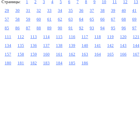
Страницы:
1
2
3
4
5
6
7
8
9
10
11
12
13
29
30
31
32
33
34
35
36
37
38
39
40
41
57
58
59
60
61
62
63
64
65
66
67
68
69
85
86
87
88
89
90
91
92
93
94
95
96
97
111
112
113
114
115
116
117
118
119
120
121
134
135
136
137
138
139
140
141
142
143
144
157
158
159
160
161
162
163
164
165
166
167
180
181
182
183
184
185
186