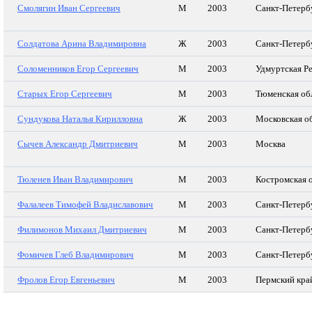
Смолягин Иван Сергеевич
М
2003
Санкт-Петерб
Солдатова Арина Владимировна
Ж
2003
Санкт-Петерб
Соломенников Егор Сергеевич
М
2003
Удмуртская Р
Старых Егор Сергеевич
М
2003
Тюменская об
Сундукова Наталья Кирилловна
Ж
2003
Московская о
Сычев Александр Дмитриевич
М
2003
Москва
Тюленев Иван Владимирович
М
2003
Костромская 
Фалалеев Тимофей Владиславович
М
2003
Санкт-Петерб
Филимонов Михаил Дмитриевич
М
2003
Санкт-Петерб
Фомичев Глеб Владимирович
М
2003
Санкт-Петерб
Фролов Егор Евгеньевич
М
2003
Пермский кра