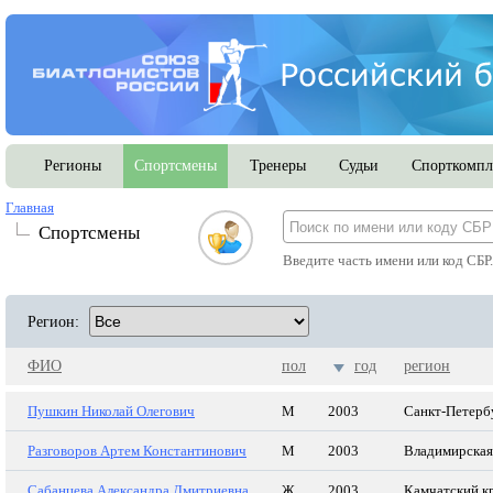
Регионы
Спортсмены
Тренеры
Судьи
Спорткомпл
Главная
Спортсмены
Введите часть имени или код СБР
Регион:
ФИО
пол
год
регион
Пушкин Николай Олегович
М
2003
Санкт-Петерб
Разговоров Артем Константинович
М
2003
Владимирская
Сабанцева Александра Дмитриевна
Ж
2003
Камчатский к