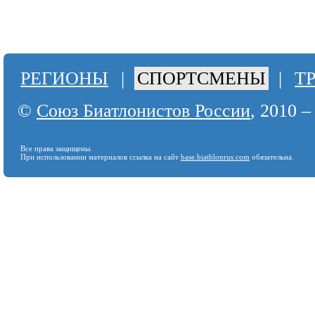
РЕГИОНЫ
|
СПОРТСМЕНЫ
|
Т
©
Союз Биатлонистов России
, 2010 –
Все права защищены.
При использовании материалов ссылка на сайт
base.biathlonrus.com
обязательна.