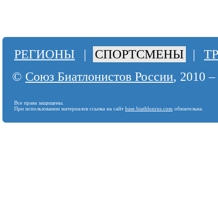
РЕГИОНЫ
|
СПОРТСМЕНЫ
|
Т
©
Союз Биатлонистов России
, 2010 –
Все права защищены.
При использовании материалов ссылка на сайт
base.biathlonrus.com
обязательна.