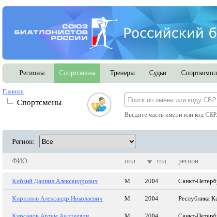
Регионы
Спортсмены
Тренеры
Судьи
Спорткомпл
Главная
Спортсмены
Введите часть имени или код СБР
Регион:
ФИО
пол
год
регион
Кибзий Даниил Александрович
М
2004
Санкт-Петерб
Кириллов Александр Николаевич
М
2004
Республика К
Кирсанов Артем Андреевич
М
2004
Санкт-Петерб