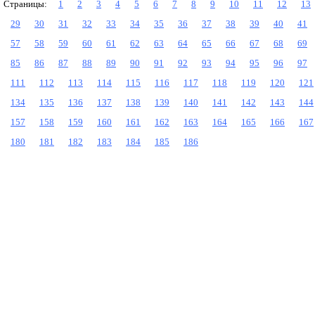
Страницы:
1
2
3
4
5
6
7
8
9
10
11
12
13
29
30
31
32
33
34
35
36
37
38
39
40
41
57
58
59
60
61
62
63
64
65
66
67
68
69
85
86
87
88
89
90
91
92
93
94
95
96
97
111
112
113
114
115
116
117
118
119
120
121
134
135
136
137
138
139
140
141
142
143
144
157
158
159
160
161
162
163
164
165
166
167
180
181
182
183
184
185
186