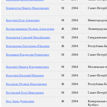
Климентов Никита Максимович
М
2004
Санкт-Петерб
Кокурин Егор Алекеевич
М
2004
Нижегородска
Колокольникова Полина Алексеевна
Ж
2004
Ленинградска
Коновалов Савелий Михайлович
М
2004
Свердловская
Коновалова Екатерина Юрьевна
Ж
2004
Республика Б
Кормаков Владислав Романович
М
2004
Санкт-Петерб
Коровин Никита Владимирович
М
2004
Московская о
Коротков Василий Юрьевич
М
2004
Санкт-Петерб
Косарева Полина Максимовна
Ж
2004
Республика К
Котовский Егор Николаевич
М
2004
Санкт-Петерб
Кох Анна Денисовна
Ж
2004
Кемеровская 
Кузбасс