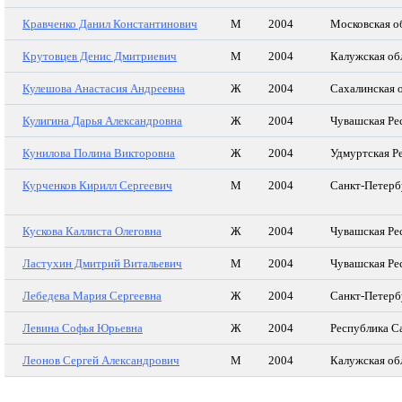
Кравченко Данил Константинович
М
2004
Московская о
Крутовцев Денис Дмитриевич
М
2004
Калужская об
Кулешова Анастасия Андреевна
Ж
2004
Сахалинская 
Кулигина Дарья Александровна
Ж
2004
Чувашская Ре
Кунилова Полина Викторовна
Ж
2004
Удмуртская Р
Курченков Кирилл Сергеевич
М
2004
Санкт-Петерб
Кускова Каллиста Олеговна
Ж
2004
Чувашская Ре
Ластухин Дмитрий Витальевич
М
2004
Чувашская Ре
Лебедева Мария Сергеевна
Ж
2004
Санкт-Петерб
Левина Софья Юрьевна
Ж
2004
Республика С
Леонов Сергей Александрович
М
2004
Калужская об