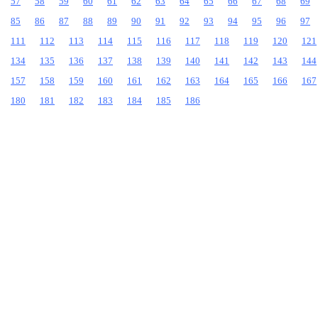
57
58
59
60
61
62
63
64
65
66
67
68
69
85
86
87
88
89
90
91
92
93
94
95
96
97
111
112
113
114
115
116
117
118
119
120
121
134
135
136
137
138
139
140
141
142
143
144
157
158
159
160
161
162
163
164
165
166
167
180
181
182
183
184
185
186