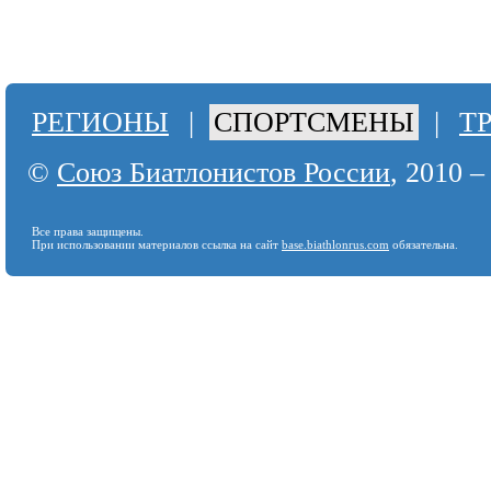
РЕГИОНЫ
|
СПОРТСМЕНЫ
|
Т
©
Союз Биатлонистов России
, 2010 –
Все права защищены.
При использовании материалов ссылка на сайт
base.biathlonrus.com
обязательна.