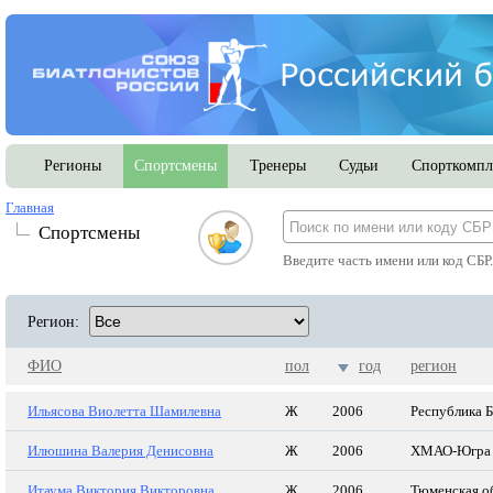
Регионы
Спортсмены
Тренеры
Судьи
Спорткомпл
Главная
Спортсмены
Введите часть имени или код СБР
Регион:
ФИО
пол
год
регион
Ильясова Виолетта Шамилевна
Ж
2006
Республика 
Илюшина Валерия Денисовна
Ж
2006
ХМАО-Югра
Итаума Виктория Викторовна
Ж
2006
Тюменская о