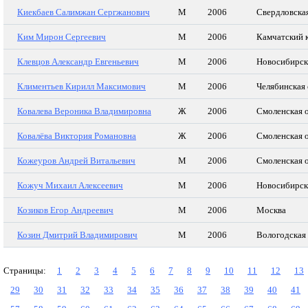
Киекбаев Салимжан Сергжанович
М
2006
Свердловская
Ким Мирон Сергеевич
М
2006
Камчатский 
Клевцов Александр Евгеньевич
М
2006
Новосибирск
Климентьев Кирилл Максимович
М
2006
Челябинская 
Ковалева Вероника Владимировна
Ж
2006
Смоленская 
Ковалёва Виктория Романовна
Ж
2006
Смоленская 
Кожеуров Андрей Витальевич
М
2006
Смоленская 
Кожуч Михаил Алексеевич
М
2006
Новосибирск
Козиков Егор Андреевич
М
2006
Москва
Козин Дмитрий Владимирович
М
2006
Вологодская
Страницы:
1
2
3
4
5
6
7
8
9
10
11
12
13
29
30
31
32
33
34
35
36
37
38
39
40
41