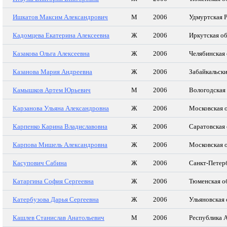
Ишкатов Максим Александрович
М
2006
Удмуртская 
Кадомцева Екатерина Алексеевна
Ж
2006
Иркутская об
Казакова Ольга Алексеевна
Ж
2006
Челябинская 
Казанова Мария Андреевна
Ж
2006
Забайкальски
Камышков Артем Юрьевич
М
2006
Вологодская
Карзанова Ульяна Александровна
Ж
2006
Московская 
Карпенко Карина Владиславовна
Ж
2006
Саратовская 
Карпова Мишель Александровна
Ж
2006
Московская 
Касупович Сабина
Ж
2006
Санкт-Петер
Катаргина София Сергеевна
Ж
2006
Тюменская о
Катербузова Дарья Сергеевна
Ж
2006
Ульяновская 
Кашлев Станислав Анатольевич
М
2006
Республика 