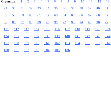
Страницы:
1
2
3
4
5
6
7
8
9
10
11
12
13
29
30
31
32
33
34
35
36
37
38
39
40
41
57
58
59
60
61
62
63
64
65
66
67
68
69
85
86
87
88
89
90
91
92
93
94
95
96
97
111
112
113
114
115
116
117
118
119
120
121
134
135
136
137
138
139
140
141
142
143
144
157
158
159
160
161
162
163
164
165
166
167
180
181
182
183
184
185
186