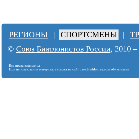
РЕГИОНЫ
|
СПОРТСМЕНЫ
|
Т
©
Союз Биатлонистов России
, 2010 –
Все права защищены.
При использовании материалов ссылка на сайт
base.biathlonrus.com
обязательна.