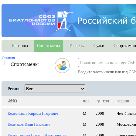
Регионы
Спортсмены
Тренеры
Судьи
Спорткомпл
Главная
Спортсмены
Введите часть имени или код СБР
Регион:
ФИО
пол
год
регион
Колесников Кирилл Игоревич
М
2008
Челябинска
Колмаков Иван Павлович
М
2008
Московская
Колмогорцев Виктор Дмитриевич
М
2008
Свердловск