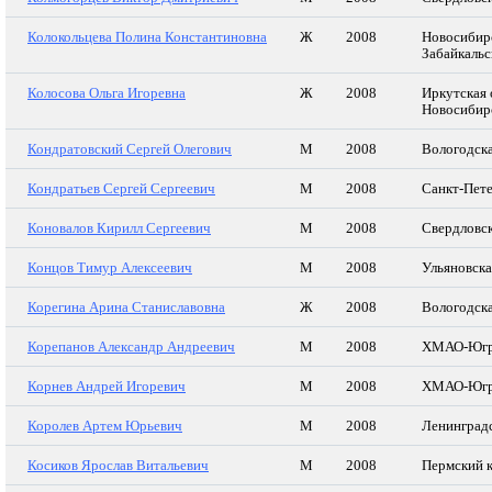
Колокольцева Полина Константиновна
Ж
2008
Новосибирс
Забайкальс
Колосова Ольга Игоревна
Ж
2008
Иркутская 
Новосибирс
Кондратовский Сергей Олегович
М
2008
Вологодска
Кондратьев Сергей Сергеевич
М
2008
Санкт-Пет
Коновалов Кирилл Сергеевич
М
2008
Свердловск
Концов Тимур Алексеевич
М
2008
Ульяновска
Корегина Арина Станиславовна
Ж
2008
Вологодска
Корепанов Александр Андреевич
М
2008
ХМАО-Юг
Корнев Андрей Игоревич
М
2008
ХМАО-Юг
Королев Артем Юрьевич
М
2008
Ленинградс
Косиков Ярослав Витальевич
М
2008
Пермский 