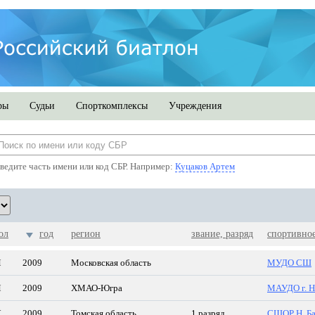
ры
Судьи
Спорткомплексы
Учреждения
ведите часть имени или код СБР. Например:
Куцаков Артем
ол
год
регион
звание, разряд
спортивно
М
2009
Московская область
МУДО СШ
М
2009
ХМАО-Югра
МАУДО г. Н
Ж
2009
Томская область
1 разряд
СШОР Н. Б