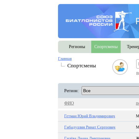
Регионы
Спортсмены
Трене
Главная
Спортсмены
В
Регион:
ФИО
п
Гетман Юрий Владимирович
Гибадуллин Ринат Сергеевич
Гилёва Диана Дмитриевна