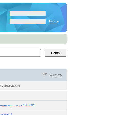
Войти
Фильтр
е учреждение
ижневартовска "СШОР"
арановой