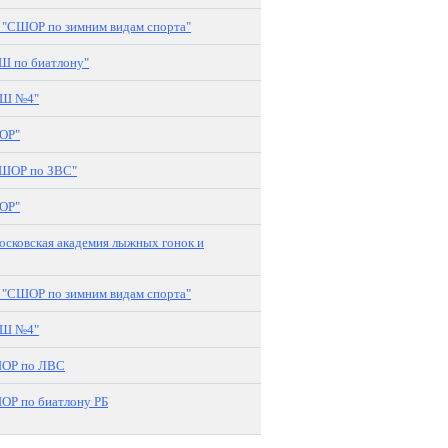
"СШОР по зимним видам спорта"
Ш по биатлону"
СШ №4"
ОР"
ШОР по ЗВС"
ОР"
сковская академия лыжных гонок и
"СШОР по зимним видам спорта"
СШ №4"
ОР по ЛВС
Р по биатлону РБ