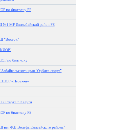
Р по биатлону РБ
 №1 МР Ишимбайский район РБ
Ш "Восток"
ДКИОР"
ОР по биатлону
Забайкальского края "Орбита-спорт"
СШОР «Перекоп»
«Старт» г. Калуги
Р по биатлону РБ
 им. Ф.В.Вольфа Енисейского района"