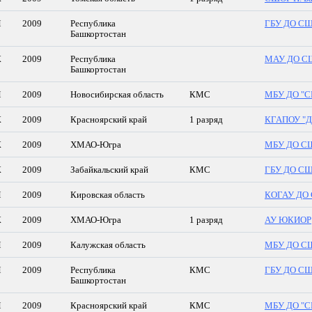
М
2009
Республика
ГБУ ДО СШО
Башкортостан
Ж
2009
Республика
МАУ ДО СШ
Башкортостан
М
2009
Новосибирская область
КМС
МБУ ДО "С
Ж
2009
Красноярский край
1 разряд
КГАПОУ "
Ж
2009
ХМАО-Югра
МБУ ДО СШ
Ж
2009
Забайкальский край
КМС
ГБУ ДО СШ 
М
2009
Кировская область
КОГАУ ДО 
Ж
2009
ХМАО-Югра
1 разряд
АУ ЮКИОР
М
2009
Калужская область
МБУ ДО СШ 
М
2009
Республика
КМС
ГБУ ДО СШО
Башкортостан
М
2009
Красноярский край
КМС
МБУ ДО "СШ