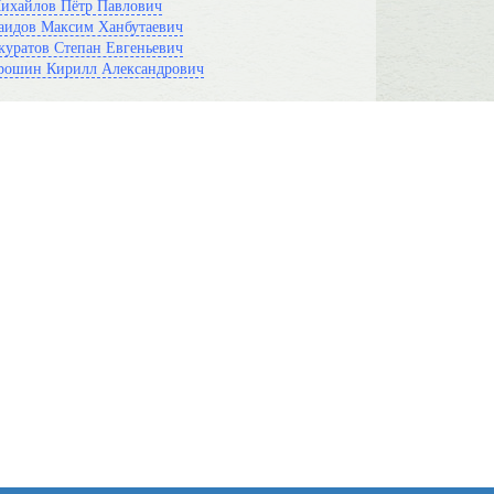
ихайлов Пётр Павлович
аидов Максим Ханбутаевич
куратов Степан Евгеньевич
рошин Кирилл Александрович