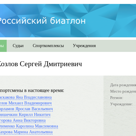
ры
Судьи
Спорткомплексы
Учреждения
озлов Сергей Дмитриевич
Дата рождения
портсмены в настоящее время:
Место рожден
аскакова Яна Владиславовна
Регион:
елов Михаил Владимирович
Учреждение:
арламов Ярослав Васильевич
ришечкин Кирилл Никитич
горова Анна Викторовна
лименко Каролина Максимовна
ахрова Марина Анатольевна