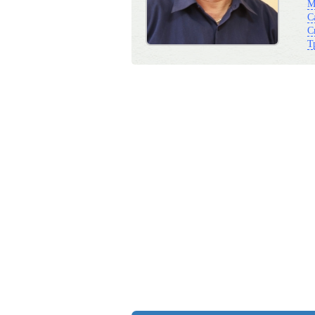
М
С
С
Т