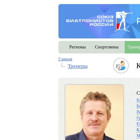
Регионы
Спортсмены
Трене
Главная
К
Тренеры
С
Б
Б
В
Г
Е
К
М