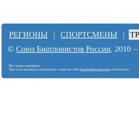
РЕГИОНЫ
|
СПОРТСМЕНЫ
|
Т
©
Союз Биатлонистов России
, 2010 –
Все права защищены.
При использовании материалов ссылка на сайт
base.biathlonrus.com
обязательна.