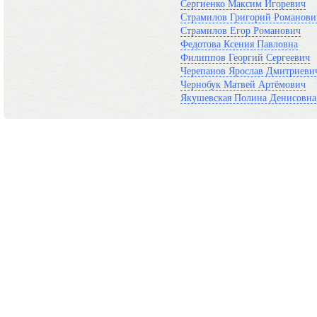
Сергиенко Максим Игоревич
Страмилов Григорий Романови
Страмилов Егор Романович
Федотова Ксения Павловна
Филиппов Георгий Сергеевич
Черепанов Ярослав Дмитриеви
Чернобук Матвей Артёмович
Якушевская Полина Денисовна