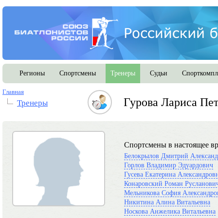
Регионы
Спортсмены
Тренеры
Судьи
Спорткомпл
Главная
Гурова Лариса Пе
Тренеры
Спортсмены в настоящее вр
Белокрылов Дмитрий Алексан
Горлов Владимир Эдуардович
Гусева Екатерина Александров
Конаровский Роман Русланови
Мельникова София Александро
Никитина Алина Витальевна
Носкова Анжелика Витальевна