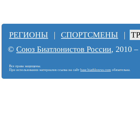
РЕГИОНЫ
|
СПОРТСМЕНЫ
|
Т
©
Союз Биатлонистов России
, 2010 –
Все права защищены.
При использовании материалов ссылка на сайт
base.biathlonrus.com
обязательна.