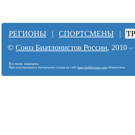
РЕГИОНЫ
|
СПОРТСМЕНЫ
|
Т
©
Союз Биатлонистов России
, 2010 –
Все права защищены.
При использовании материалов ссылка на сайт
base.biathlonrus.com
обязательна.