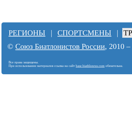
РЕГИОНЫ
|
СПОРТСМЕНЫ
|
Т
©
Союз Биатлонистов России
, 2010 –
Все права защищены.
При использовании материалов ссылка на сайт
base.biathlonrus.com
обязательна.