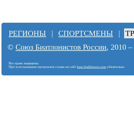
РЕГИОНЫ
|
СПОРТСМЕНЫ
|
Т
©
Союз Биатлонистов России
, 2010 –
Все права защищены.
При использовании материалов ссылка на сайт
base.biathlonrus.com
обязательна.