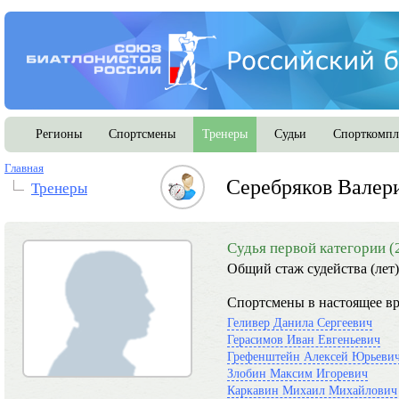
Регионы
Спортсмены
Тренеры
Судьи
Спорткомпл
Главная
Серебряков Валер
Тренеры
Судья первой категории (
Общий стаж судейства (лет)
Спортсмены в настоящее вр
Геливер Данила Сергеевич
Герасимов Иван Евгеньевич
Грефенштейн Алексей Юрьеви
Злобин Максим Игоревич
Каркавин Михаил Михайлович