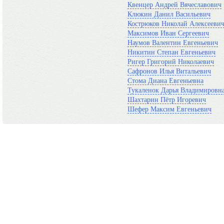
Квенцер Андрей Вячеславович
Клюкин Данил Васильевич
Кострюков Николай Алексееви
Максимов Иван Сергеевич
Наумов Валентин Евгеньевич
Никитин Степан Евгеньевич
Ригер Григорий Николаевич
Сафронов Илья Витальевич
Стома Диана Евгеньевна
Тукаленок Дарья Владимировн
Шахтарин Пётр Игоревич
Шефер Максим Евгеньевич