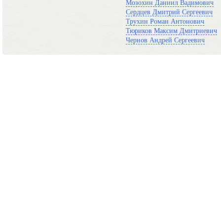
Мозохин Даниил Вадимович
Сердцев Дмитрий Сергеевич
Трухин Роман Антонович
Тюриков Максим Дмитриевич
Чернов Андрей Сергеевич