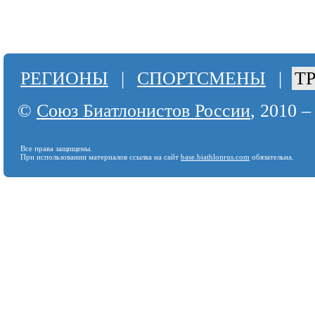
РЕГИОНЫ
|
СПОРТСМЕНЫ
|
Т
©
Союз Биатлонистов России
, 2010 –
Все права защищены.
При использовании материалов ссылка на сайт
base.biathlonrus.com
обязательна.