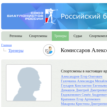
Регионы
Спортсмены
Тренеры
Судьи
Спорткомпл
Главная
Комиссаров Алекс
Тренеры
Спортсмены в настоящее вр
Александров Егор Олегович
Галочкина Александра Михайл
Глухарев Константин Евгеньев
Димашов Дмитрий Дмитриеви
Евдокимович Семён Андрееви
Крапивин Егор Артемович
Макарова Кристина Дмитриевн