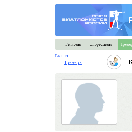
Регионы
Спортсмены
Трене
Главная
К
Тренеры