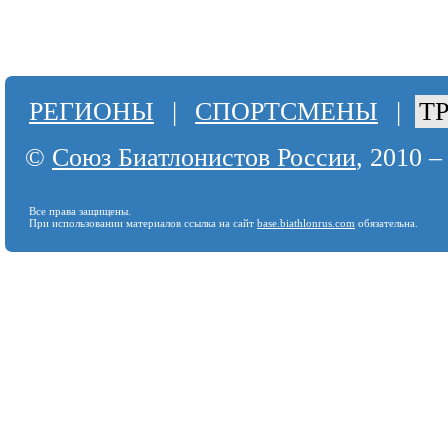
РЕГИОНЫ
|
СПОРТСМЕНЫ
|
Т
©
Союз Биатлонистов России
, 2010 –
Все права защищены.
При использовании материалов ссылка на сайт
base.biathlonrus.com
обязательна.