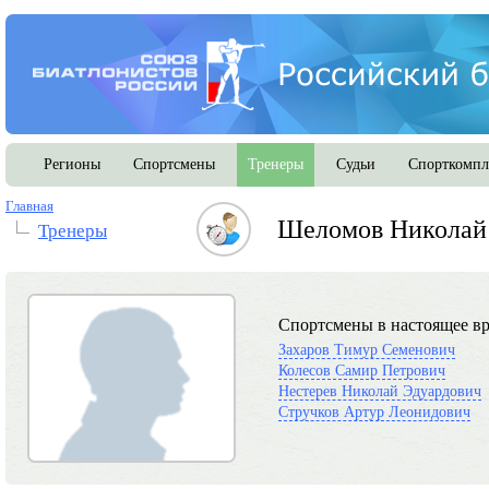
Регионы
Спортсмены
Тренеры
Судьи
Спорткомпл
Главная
Шеломов Николай
Тренеры
Спортсмены в настоящее вр
Захаров Тимур Семенович
Колесов Самир Петрович
Нестерев Николай Эдуардович
Стручков Артур Леонидович