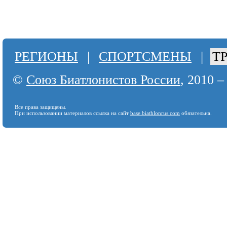
РЕГИОНЫ
|
СПОРТСМЕНЫ
|
Т
©
Союз Биатлонистов России
, 2010 –
Все права защищены.
При использовании материалов ссылка на сайт
base.biathlonrus.com
обязательна.