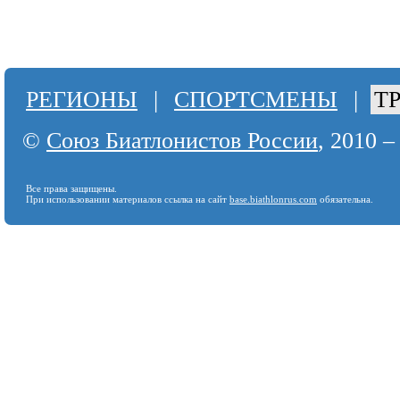
РЕГИОНЫ
|
СПОРТСМЕНЫ
|
Т
©
Союз Биатлонистов России
, 2010 –
Все права защищены.
При использовании материалов ссылка на сайт
base.biathlonrus.com
обязательна.