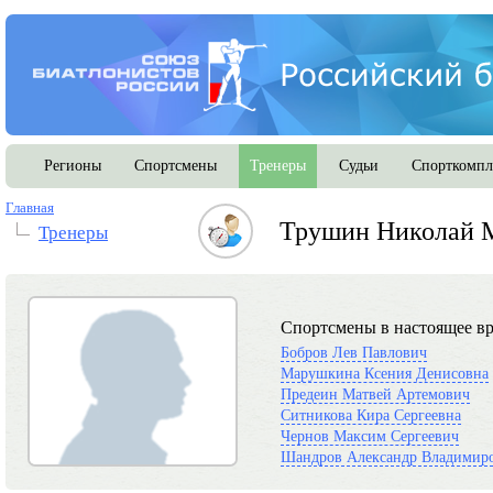
Регионы
Спортсмены
Тренеры
Судьи
Спорткомпл
Главная
Трушин Николай 
Тренеры
Спортсмены в настоящее вр
Бобров Лев Павлович
Марушкина Ксения Денисовна
Предеин Матвей Артемович
Ситникова Кира Сергеевна
Чернов Максим Сергеевич
Шандров Александр Владимир