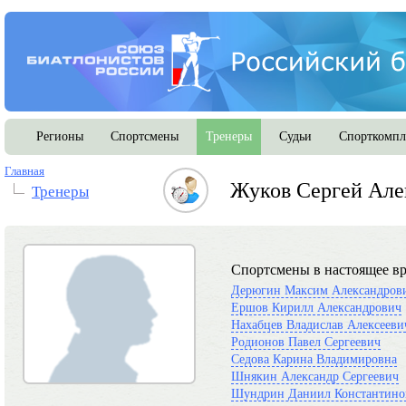
Регионы
Спортсмены
Тренеры
Судьи
Спорткомпл
Главная
Жуков Сергей Але
Тренеры
Спортсмены в настоящее вр
Дерюгин Максим Александров
Ершов Кирилл Александрович
Нахабцев Владислав Алексееви
Родионов Павел Сергеевич
Седова Карина Владимировна
Шнякин Александр Сергеевич
Шундрин Даниил Константино