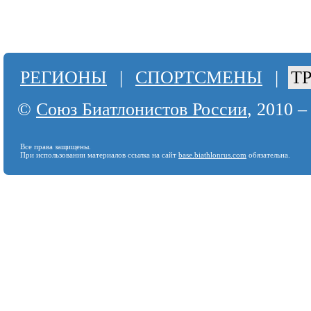
РЕГИОНЫ
|
СПОРТСМЕНЫ
|
Т
©
Союз Биатлонистов России
, 2010 –
Все права защищены.
При использовании материалов ссылка на сайт
base.biathlonrus.com
обязательна.