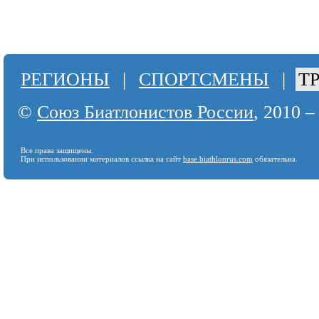
РЕГИОНЫ
|
СПОРТСМЕНЫ
|
Т
©
Союз Биатлонистов России
, 2010 –
Все права защищены.
При использовании материалов ссылка на сайт
base.biathlonrus.com
обязательна.