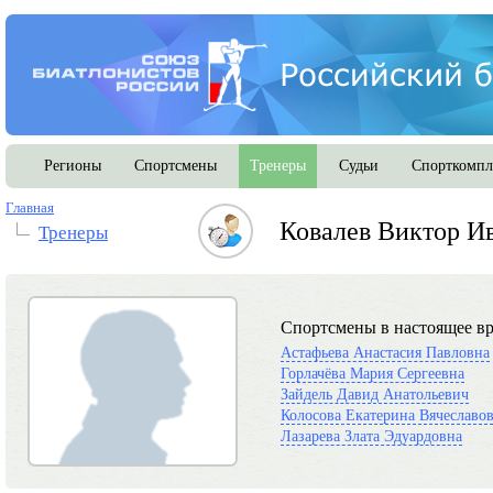
Регионы
Спортсмены
Тренеры
Судьи
Спорткомпл
Главная
Ковалев Виктор И
Тренеры
Спортсмены в настоящее вр
Астафьева Анастасия Павловна
Горлачёва Мария Сергеевна
Зайдель Давид Анатольевич
Колосова Екатерина Вячеславо
Лазарева Злата Эдуардовна