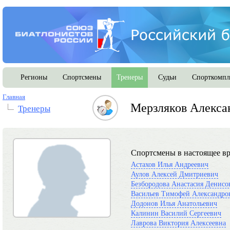
Регионы
Спортсмены
Тренеры
Судьи
Спорткомпл
Главная
Мерзляков Алекса
Тренеры
Спортсмены в настоящее вр
Астахов Илья Андреевич
Аулов Алексей Дмитриевич
Безбородова Анастасия Денисо
Васильев Тимофей Александро
Додонов Илья Анатольевич
Калинин Василий Сергеевич
Лаврова Виктория Алексеевна