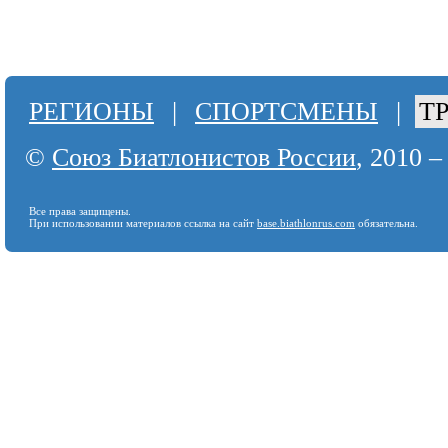
РЕГИОНЫ
|
СПОРТСМЕНЫ
|
Т
©
Союз Биатлонистов России
, 2010 –
Все права защищены.
При использовании материалов ссылка на сайт
base.biathlonrus.com
обязательна.