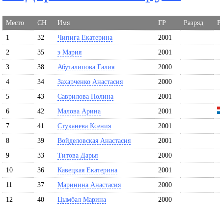
Место
СН
Имя
ГР
Разряд
1
32
Чипига Екатерина
2001
2
35
э Мария
2001
3
38
Абуталипова Галия
2000
4
34
Захарченко Анастасия
2000
5
43
Саврилова Полина
2001
6
42
Малова Арина
2001
7
41
Стуканева Ксения
2001
8
39
Войделовская Анастасия
2001
9
33
Титова Дарья
2000
10
36
Кавецкая Екатерина
2001
11
37
Маринина Анастасия
2000
12
40
Цымбал Марина
2000