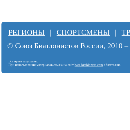
РЕГИОНЫ
|
СПОРТСМЕНЫ
|
Т
©
Союз Биатлонистов России
, 2010 –
Все права защищены.
При использовании материалов ссылка на сайт
base.biathlonrus.com
обязательна.