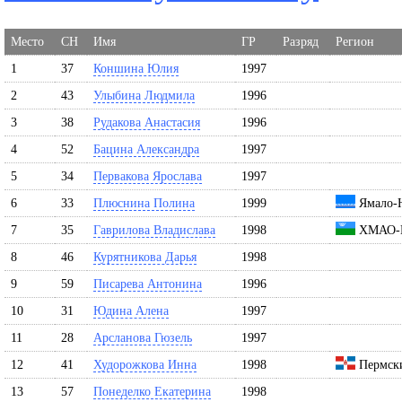
Место
СН
Имя
ГР
Разряд
Регион
1
37
Коншина Юлия
1997
2
43
Улыбина Людмила
1996
3
38
Рудакова Анастасия
1996
4
52
Бацина Александра
1997
5
34
Первакова Ярослава
1997
6
33
Плюснина Полина
1999
Ямало-Н
7
35
Гаврилова Владислава
1998
ХМАО-Ю
8
46
Курятникова Дарья
1998
9
59
Писарева Антонина
1996
10
31
Юдина Алена
1997
11
28
Арсланова Гюзель
1997
12
41
Худорожкова Инна
1998
Пермски
13
57
Понеделко Екатерина
1998