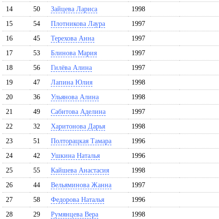
14
50
Зайцева Лариса
1998
15
54
Плотникова Лаура
1997
16
45
Терехова Анна
1997
17
53
Блинова Мария
1997
18
56
Гилёва Алина
1997
19
47
Лапина Юлия
1998
20
36
Ульянова Алина
1998
21
49
Сабитова Аделина
1997
22
32
Харитонова Дарья
1998
23
51
Полторацкая Тамара
1996
24
42
Ушкина Наталья
1996
25
55
Кайшева Анастасия
1998
26
44
Вельяминова Жанна
1997
27
58
Федорова Наталья
1996
28
29
Румянцева Вера
1998