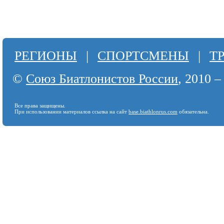
РЕГИОНЫ
|
СПОРТСМЕНЫ
|
Т
©
Союз Биатлонистов России
, 2010 –
Все права защищены.
При использовании материалов ссылка на сайт
base.biathlonrus.com
обязательна.