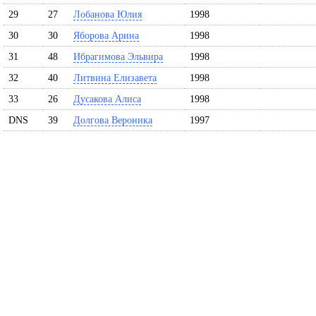
29
27
Лобанова Юлия
1998
30
30
Яборова Арина
1998
31
48
Ибрагимова Эльвира
1998
32
40
Литвина Елизавета
1998
33
26
Дусакова Алиса
1998
DNS
39
Долгова Вероника
1997