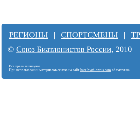
РЕГИОНЫ
|
СПОРТСМЕНЫ
|
Т
©
Союз Биатлонистов России
, 2010 –
Все права защищены.
При использовании материалов ссылка на сайт
base.biathlonrus.com
обязательна.