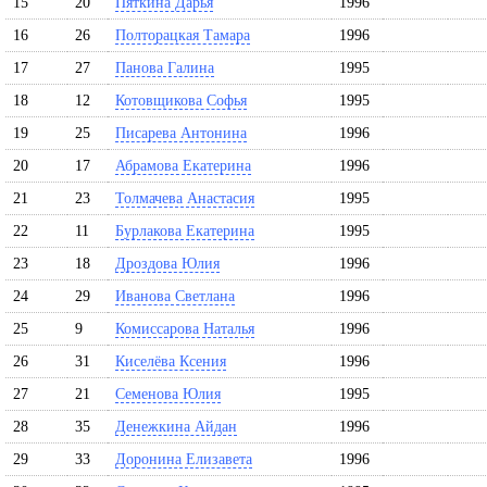
15
20
Пяткина Дарья
1996
16
26
Полторацкая Тамара
1996
17
27
Панова Галина
1995
18
12
Котовщикова Софья
1995
19
25
Писарева Антонина
1996
20
17
Абрамова Екатерина
1996
21
23
Толмачева Анастасия
1995
22
11
Бурлакова Екатерина
1995
23
18
Дроздова Юлия
1996
24
29
Иванова Светлана
1996
25
9
Комиссарова Наталья
1996
26
31
Киселёва Ксения
1996
27
21
Семенова Юлия
1995
28
35
Денежкина Айдан
1996
29
33
Доронина Елизавета
1996