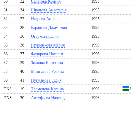
30
32
Селетова Ксения
1995
31
34
Швецова Анастасия
1995
32
22
Надеева Анна
1995
33
28
Баранова Джамилия
1995
34
36
Огаркова Юлия
1995
35
38
Глушенкова Мария
1996
36
37
Федорова Наталья
1996
37
39
Знакова Кристина
1996
38
40
Мингазова Регина
1995
39
41
Нугманова Гулия
1995
DNS
19
Талменева Карина
1996
DNS
30
Антуфьева Надежда
1996