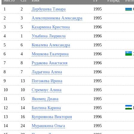
Место
СН
Имя
ГР
Разряд
Реги
1
2
Дербушева Тамара
1995
С
2
3
Алексешникова Александра
1995
3
5
Казармина Кристина
1996
4
1
Улыбина Людмила
1996
5
6
Ковалева Александра
1995
6
4
Мошкова Екатерина
1996
7
8
Рудакова Анастасия
1996
8
7
Ладыгина Алена
1996
9
13
Погожева Ирина
1995
10
10
Стремоус Алина
1995
11
15
Якимец Диана
1995
12
14
Бахтина Карина
1995
13
16
Куприянова Виктория
1996
14
24
Мурашкина Ольга
1995