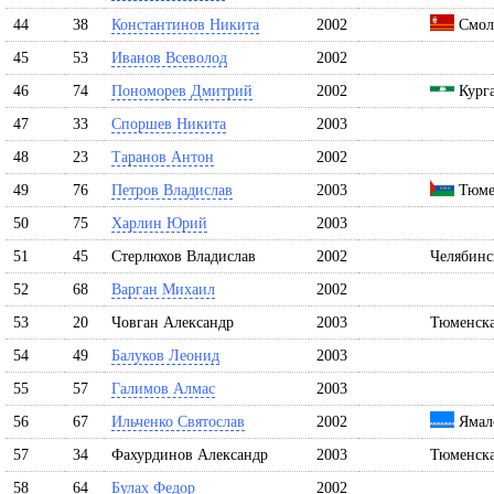
44
38
Константинов Никита
2002
Смоле
45
53
Иванов Всеволод
2002
46
74
Пономорев Дмитрий
2002
Курга
47
33
Споршев Никита
2003
48
23
Таранов Антон
2002
49
76
Петров Владислав
2003
Тюме
50
75
Харлин Юрий
2003
51
45
Стерлюхов Владислав
2002
Челябинс
52
68
Варган Михаил
2002
53
20
Човган Александр
2003
Тюменска
54
49
Балуков Леонид
2003
55
57
Галимов Алмас
2003
56
67
Ильченко Святослав
2002
Ямал
57
34
Фахурдинов Александр
2003
Тюменска
58
64
Булах Федор
2002