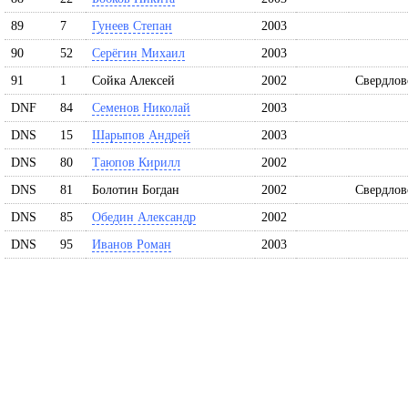
89
7
Гунеев Степан
2003
90
52
Серёгин Михаил
2003
91
1
Сойка Алексей
2002
Свердлов
DNF
84
Семенов Николай
2003
DNS
15
Шарыпов Андрей
2003
DNS
80
Таюпов Кирилл
2002
DNS
81
Болотин Богдан
2002
Свердлов
DNS
85
Обедин Александр
2002
DNS
95
Иванов Роман
2003