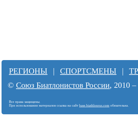
РЕГИОНЫ
|
СПОРТСМЕНЫ
|
Т
©
Союз Биатлонистов России
, 2010 –
Все права защищены.
При использовании материалов ссылка на сайт
base.biathlonrus.com
обязательна.