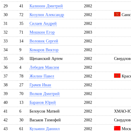
29
41
Калинин Дмитрий
2002
30
72
Козулин Александр
2002
Санкт
31
35
Силаев Андрей
2002
32
71
Мошкин Егор
2003
33
14
Воловик Сергей
2002
34
9
Комаров Виктор
2002
35
26
Щепанский Артем
2002
Свердлов
36
4
Лебедев Максим
2002
37
78
Жилин Павел
2002
Красн
38
27
Грачев Иван
2002
39
70
Волков Дмитрий
2002
40
13
Баранов Юрий
2002
41
6
Белоусов Матвей
2002
ХМАО-Ю
42
30
Васьков Тимофей
2002
Свердлов
43
61
Кузьмин Даниил
2002
Моско