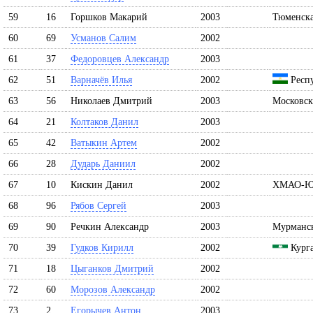
59
16
Горшков Макарий
2003
Тюменска
60
69
Усманов Салим
2002
61
37
Федоровцев Александр
2003
62
51
Варначёв Илья
2002
Респу
63
56
Николаев Дмитрий
2003
Московск
64
21
Колтаков Данил
2003
65
42
Ватыкин Артем
2002
66
28
Дударь Даниил
2002
67
10
Кискин Данил
2002
ХМАО-Ю
68
96
Рябов Сергей
2003
69
90
Речкин Александр
2003
Мурманск
70
39
Гудков Кирилл
2002
Курга
71
18
Цыганков Дмитрий
2002
72
60
Морозов Александр
2002
73
2
Егорычев Антон
2003