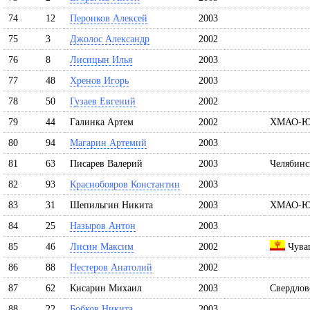
74
12
Перонков Алексей
2003
75
3
Джолос Александр
2002
76
8
Лисицын Илья
2003
77
48
Хренов Игорь
2003
78
50
Гузаев Евгений
2002
79
44
Галинка Артем
2002
ХМАО-Ю
80
94
Магарин Артемий
2003
81
63
Писарев Валерий
2003
Челябинс
82
93
Краснобояров Константин
2003
83
31
Шепильгин Никита
2003
ХМАО-Ю
84
25
Назыров Антон
2003
85
46
Лисин Максим
2002
Чуваш
86
88
Нестеров Анатолий
2002
87
62
Кисарин Михаил
2003
Свердлов
88
22
Бобков Никита
2003