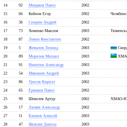
14
92
Мещаков Павел
2002
15
66
Койнов Егор
2002
Челябинс
16
36
Спирин Андрей
2002
17
73
Хоменко Максим
2003
Тюменска
18
87
Левин Константин
2002
19
5
Жемалов Леонид
2003
Сверд
20
89
Морилов Михаил
2003
ХМАО
21
91
Никитин Александр
2003
22
54
Мякишев Андрей
2003
23
86
Уросов Кирилл
2002
24
65
Ермаков Павел
2002
25
99
Шевелев Артур
2002
ХМАО-Ю
26
17
Ляляев Александр
2002
27
11
Климов Алексей
2003
28
47
Яковлев Данила
2003