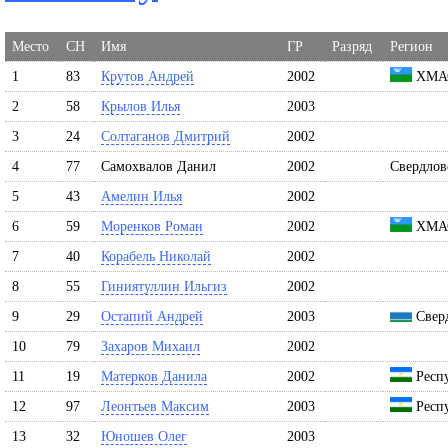
Место
СН
Имя
ГР
Разряд
Регион
1
83
Крутов Андрей
2002
ХМАО
2
58
Крылов Илья
2003
3
24
Солтаганов Дмитрий
2002
4
77
Самохвалов Данил
2002
Свердлов
5
43
Амелин Илья
2002
6
59
Моренков Роман
2002
ХМАО
7
40
Корабель Николай
2002
8
55
Гиниятуллин Ильгиз
2002
9
29
Остапий Андрей
2003
Сверд
10
79
Захаров Михаил
2002
11
19
Матерков Данила
2002
Респу
12
97
Леонтьев Максим
2003
Респу
13
32
Юношев Олег
2003