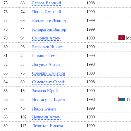
75
86
Егоров Евгений
1998
76
74
Попов Дмитрий
1999
77
69
Евлампьев Леонид
1999
78
44
Кондратьев Виктор
1999
79
94
Смирнов Артем
1999
Мо
80
96
Егорычев Никита
1999
81
4
Романов Семён
1999
82
88
Логунов Антон
1998
83
76
Сорокин Дмитрий
1999
84
80
Семеновых Сергей
1998
85
16
Захаров Юрий
1999
86
68
Истамгулов Вадим
1998
Тю
87
46
Попов Семён
1999
88
102
Целюгин Артём
1999
89
112
Леонтьев Никита
1999