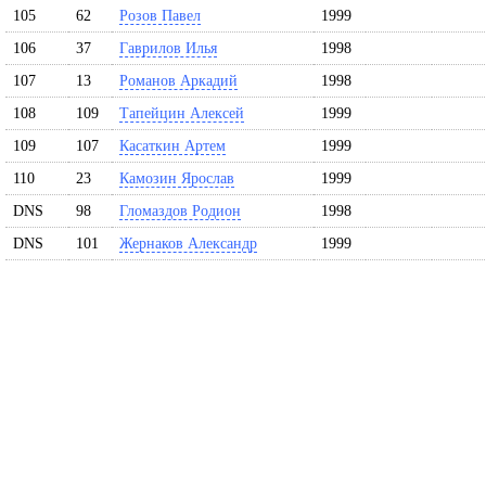
105
62
Розов Павел
1999
106
37
Гаврилов Илья
1998
107
13
Романов Аркадий
1998
108
109
Тапейцин Алексей
1999
109
107
Касаткин Артем
1999
110
23
Камозин Ярослав
1999
DNS
98
Гломаздов Родион
1998
DNS
101
Жернаков Александр
1999