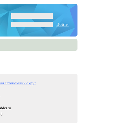
Войти
ий автономный округ
1
bler.ru
40