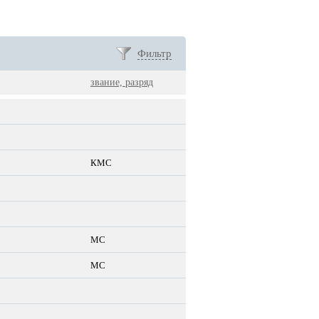
Фильтр
звание, разряд
КМС
МС
МС