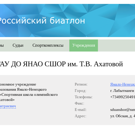
ры
Судьи
Спорткомплексы
Учреждения
ГАУ ДО ЯНАО СШОР им. Т.В. Ахатовой
тономное учреждение
Регион:
Ямало-Ненецк
разования Ямало-Ненецкого
Город:
г. Лабытнанги
 «Спортивная школа олимпийского
Телефоны:
+7349925049
хатовой»
Факс:
митриевич
E-mail:
sduasshor@ram
Адрес:
ул. Обская, д. 