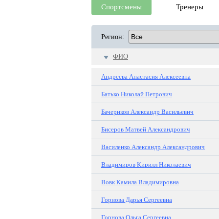
Спортсмены
Тренеры
Регион:
ФИО
Андреева Анастасия Алексеевна
Батько Николай Петрович
Бачериков Александр Васильевич
Бисеров Матвей Александрович
Василенко Александр Александрович
Владимиров Кирилл Николаевич
Вовк Камила Владимировна
Горнова Дарья Сергеевна
Горнова Ольга Сергеевна