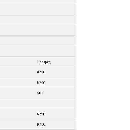
1 разряд
КМС
КМС
МС
КМС
КМС