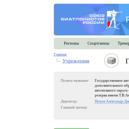
Регионы
Спортсмены
Трене
Главная
Учреждения
Полное название:
Государственное ав
дополнительного об
автономного округа
резерва имени Т.В.А
Директор:
Попов Александр Д
Главный тренер: