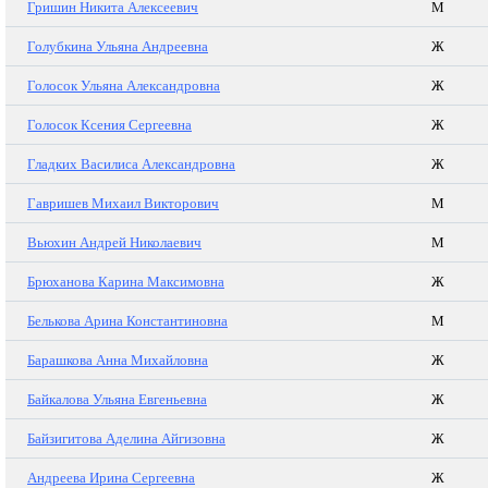
Гришин Никита Алексеевич
М
Голубкина Ульяна Андреевна
Ж
Голосок Ульяна Александровна
Ж
Голосок Ксения Сергеевна
Ж
Гладких Василиса Александровна
Ж
Гавришев Михаил Викторович
М
Вьюхин Андрей Николаевич
М
Брюханова Карина Максимовна
Ж
Белькова Арина Константиновна
М
Барашкова Анна Михайловна
Ж
Байкалова Ульяна Евгеньевна
Ж
Байзигитова Аделина Айгизовна
Ж
Андреева Ирина Сергеевна
Ж