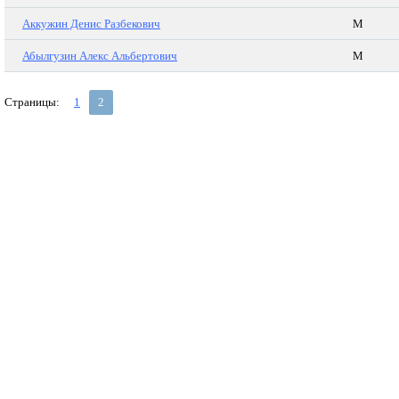
Аккужин Денис Разбекович
М
Абылгузин Алекс Альбертович
М
Страницы:
1
2