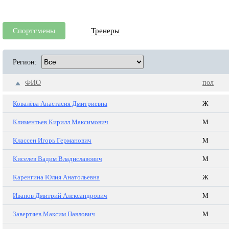
Спортсмены
Тренеры
Регион:
ФИО
пол
Ковалёва Анастасия Дмитриевна
Ж
Климентьев Кирилл Максимович
М
Классен Игорь Германович
М
Киселев Вадим Владиславович
М
Каренгина Юлия Анатольевна
Ж
Иванов Дмитрий Александрович
М
Завертяев Максим Павлович
М