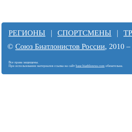
РЕГИОНЫ
|
СПОРТСМЕНЫ
|
Т
©
Союз Биатлонистов России
, 2010 –
Все права защищены.
При использовании материалов ссылка на сайт
base.biathlonrus.com
обязательна.