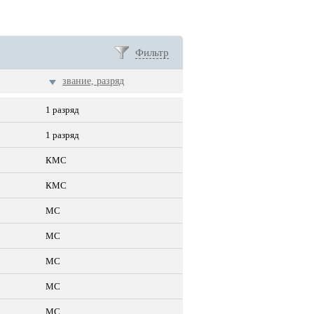
Фильтр
звание, разряд
1 разряд
1 разряд
КМС
КМС
МС
МС
МС
МС
МС