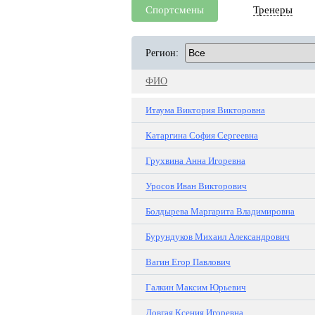
Спортсмены
Тренеры
Регион:
ФИО
Итаума Виктория Викторовна
Катаргина София Сергеевна
Грухвина Анна Игоревна
Уросов Иван Викторович
Болдырева Маргарита Владимировна
Бурундуков Михаил Александрович
Вагин Егор Павлович
Галкин Максим Юрьевич
Довгая Ксения Игоревна