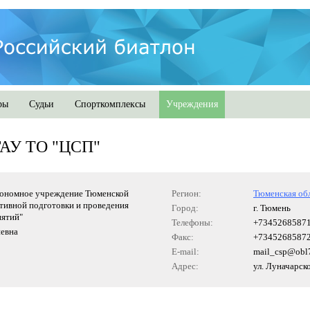
ры
Судьи
Спорткомплексы
Учреждения
ГАУ ТО "ЦСП"
тономное учреждение Тюменской
Регион:
Тюменская об
тивной подготовки и проведения
Город:
г. Тюмень
ятий"
Телефоны:
+7345268587
иевна
Факс:
+7345268587
E-mail:
mail_csp@obl7
Адрес:
ул. Луначарско