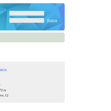
Войти
ласть
1
2
2.ru
го, 12