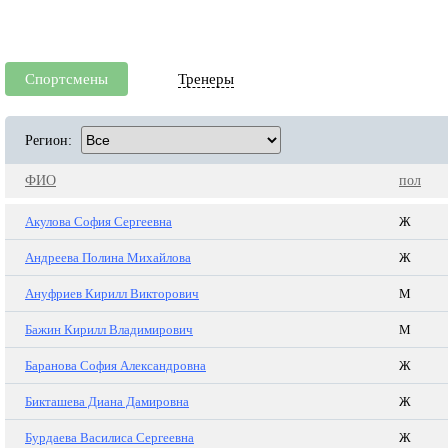
Спортсмены
Тренеры
Регион:
ФИО
пол
Акулова София Сергеевна
Ж
Андреева Полина Михайлова
Ж
Ануфриев Кирилл Викторович
М
Бажин Кирилл Владимирович
М
Баранова София Александровна
Ж
Бикташева Диана Дамировна
Ж
Бурдаева Василиса Сергеевна
Ж