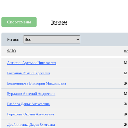
Спортсмены
Тренеры
Регион:
ФИО
п
Антипин Артемий Николаевич
М
Баксанов Роман Сергеевич
М
Безымяннова Виктория Максимовна
Ж
Бурдаков Арсений Андреевич
М
Глебова Дарья Алексеевна
Ж
Горохова Оксана Алексеевна
Ж
Двойниченко Дарья Олеговна
Ж