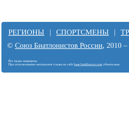
РЕГИОНЫ
|
СПОРТСМЕНЫ
|
Т
©
Союз Биатлонистов России
, 2010 –
Все права защищены.
При использовании материалов ссылка на сайт
base.biathlonrus.com
обязательна.