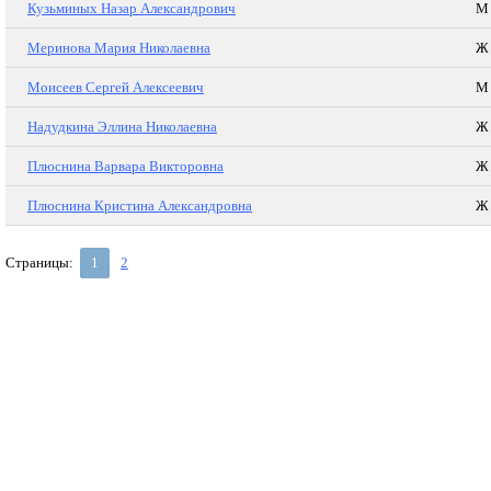
Кузьминых Назар Александрович
М
Меринова Мария Николаевна
Ж
Моисеев Сергей Алексеевич
М
Надудкина Эллина Николаевна
Ж
Плюснина Варвара Викторовна
Ж
Плюснина Кристина Александровна
Ж
Страницы:
1
2