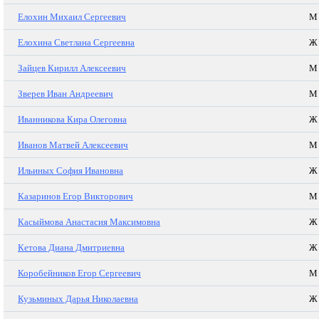
Елохин Михаил Сергеевич
М
Елохина Светлана Сергеевна
Ж
Зайцев Кирилл Алексеевич
М
Зверев Иван Андреевич
М
Иванникова Кира Олеговна
Ж
Иванов Матвей Алексеевич
М
Ильиных София Ивановна
Ж
Казаринов Егор Викторович
М
Касыймова Анастасия Максимовна
Ж
Кетова Диана Дмитриевна
Ж
Коробейников Егор Сергеевич
М
Кузьминых Дарья Николаевна
Ж