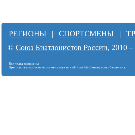
РЕГИОНЫ
|
СПОРТСМЕНЫ
|
Т
©
Союз Биатлонистов России
, 2010 –
Все права защищены.
При использовании материалов ссылка на сайт
base.biathlonrus.com
обязательна.