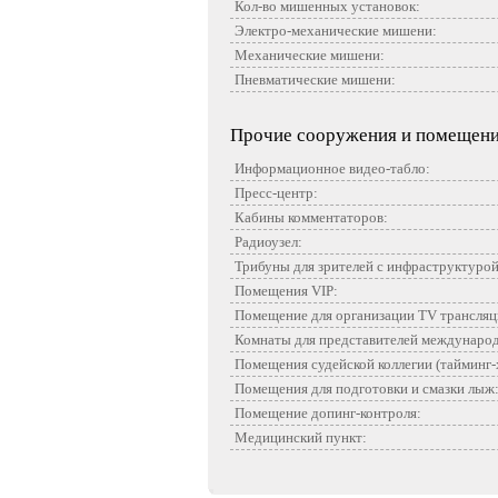
Кол-во мишенных установок:
Электро-механические мишени:
Механические мишени:
Пневматические мишени:
Прочие сооружения и помещен
Информационное видео-табло:
Пресс-центр:
Кабины комментаторов:
Радиоузел:
Трибуны для зрителей с инфраструктурой
Помещения VIP:
Помещение для организации TV трансляц
Комнаты для представителей международно
Помещения судейской коллегии (тайминг-х
Помещения для подготовки и смазки лыж
Помещение допинг-контроля:
Медицинский пункт: