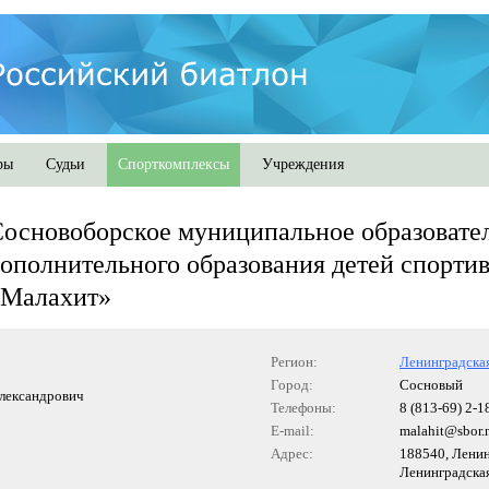
ры
Судьи
Спорткомплексы
Учреждения
основоборское муниципальное образовате
ополнительного образования детей спорти
«Малахит»
Регион:
Ленинградская
Город:
Сосновый
лександрович
Телефоны:
8 (813-69) 2-1
E-mail:
malahit@sbor.
Адрес:
188540, Ленин
Ленинградская