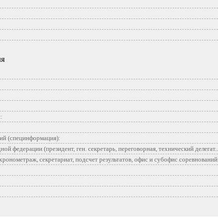
ия
:
ий (специнформация):
й федерации (президент, ген. секретарь, переговорная, технический делегат...
ронометраж, секретариат, подсчет результатов, офис и субофис соревнований, г
: