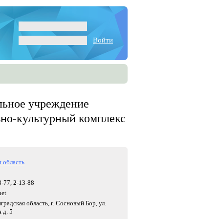
Войти
льное учреждение
вно-культурный комплекс
 область
8-77, 2-13-88
net
градская область, г. Сосновый Бор, ул.
 д. 5