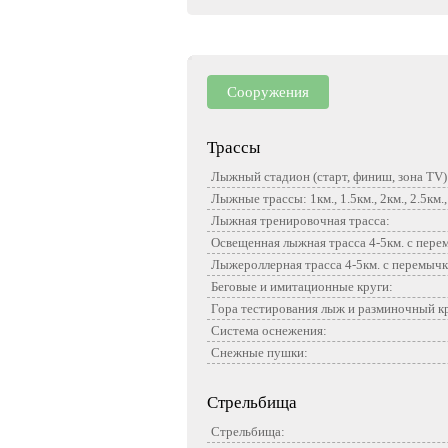
Сооружения
Трассы
Лыжный стадион (старт, финиш, зона TV)
Лыжные трассы: 1км., 1.5км., 2км., 2.5км., 
Лыжная тренировочная трасса:
Освещенная лыжная трасса 4-5км. с перемычк
Лыжероллерная трасса 4-5км. с перемычками 
Беговые и имитационные круги:
Гора тестирования лыж и разминочный к
Система оснежения:
Снежные пушки:
Стрельбища
Стрельбища: