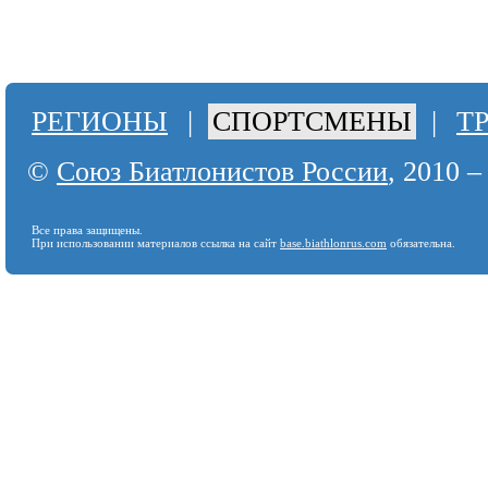
РЕГИОНЫ
|
СПОРТСМЕНЫ
|
Т
©
Союз Биатлонистов России
, 2010 –
Все права защищены.
При использовании материалов ссылка на сайт
base.biathlonrus.com
обязательна.