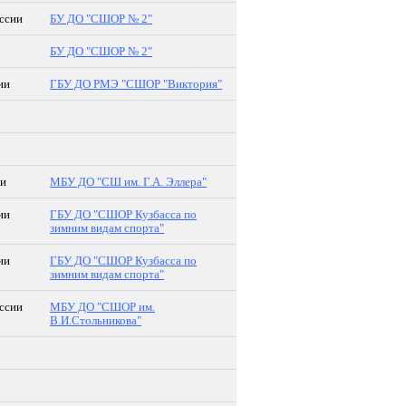
ссии
БУ ДО "СШОР № 2"
БУ ДО "СШОР № 2"
ии
ГБУ ДО РМЭ "СШОР "Виктория"
ии
МБУ ДО "СШ им. Г.А. Эллера"
ии
ГБУ ДО "СШОР Кузбасса по
зимним видам спорта"
ии
ГБУ ДО "СШОР Кузбасса по
зимним видам спорта"
ссии
МБУ ДО "СШОР им.
В.И.Стольникова"