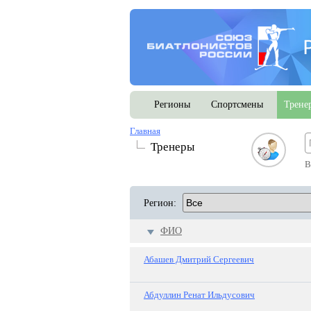
Регионы
Спортсмены
Трене
Главная
Тренеры
В
Регион:
ФИО
Абашев Дмитрий Сергеевич
Абдуллин Ренат Ильдусович