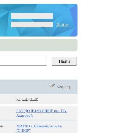
Войти
Фильтр
учреждение
ГАУ ДО ЯНАО СШОР им. Т.В.
Ахатовой
ии
МАУДО г. Нижневартовска
"СШОР"