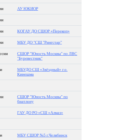
ии
АУ ЮКИОР
ии
ии
КОГАУ ДО СШОР «Перекоп»
ии
МБУ ДО "СШ "Рингстар"
ссии
СШОР "Юность Москвы" по ЛВС
"Буревестник"
ии
МБУДО СШ «Звёздный» г.о.
Кинешма
ии
СШОР "Юность Москвы" по
биатлону
ГАУ ДО РО «СШ «Алмаз»
ии
МБУ СШОР №5 г.Челябинск