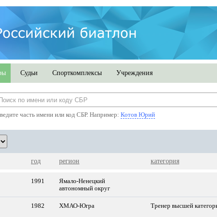
ры
Судьи
Спорткомплексы
Учреждения
ведите часть имени или код СБР. Например:
Котов Юрий
год
регион
категория
1991
Ямало-Ненецкий
автономный округ
1982
ХМАО-Югра
Тренер высшей категор