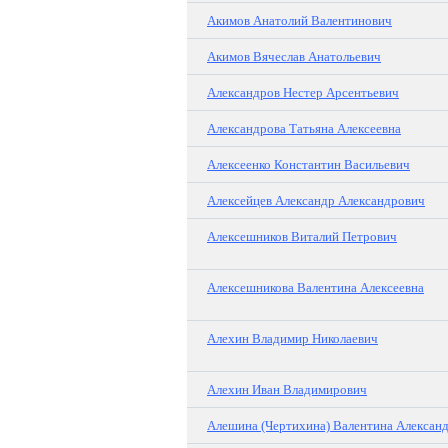
Акимов Анатолий Валентинович
Акимов Вячеслав Анатольевич
Александров Нестер Арсентьевич
Александрова Татьяна Алексеевна
Алексеенко Константин Васильевич
Алексейцев Александр Александрович
Алексешников Виталий Петрович
Алексешникова Валентина Алексеевна
Алехин Владимир Николаевич
Алехин Иван Владимирович
Алешина (Чертихина) Валентина Алексан